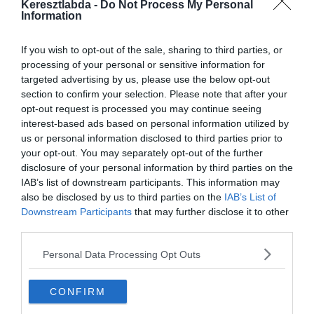
következtetéseket levonni.
Keresztlabda -
Do Not Process My Personal
Information
A napokban már elkezdődtek a pletykák, hogy az Inter megválhat
Contétól, de ez távol áll a klubtól, és továbbra is az olasz edzővel
If you wish to opt-out of the sale, sharing to third parties, or
szeretnék folytatni. Igaz egyelőre meg akarnak győződni róla, hogy
processing of your personal or sensitive information for
a klub és az edző továbbra is egy hullámhosszon vannak
targeted advertising by us, please use the below opt-out
(különösen az átigazolási piacon).
section to confirm your selection. Please note that after your
opt-out request is processed you may continue seeing
Két út előtt áll az Inter, vagy fiatalokat igazolnak akiknek idő kell
interest-based ads based on personal information utilized by
amíg beérnek, vagy pedig már kész sztárokat, akikkel azonnal
us or personal information disclosed to third parties prior to
trófeákért küzdhetnek.
your opt-out. You may separately opt-out of the further
disclosure of your personal information by third parties on the
forrás: Di Marzio
IAB’s list of downstream participants. This information may
also be disclosed by us to third parties on the
IAB’s List of
Downstream Participants
that may further disclose it to other
third parties.
Personal Data Processing Opt Outs
CONFIRM