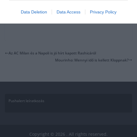
Data Deletion
Data Access
Privacy Policy
Az AC Milan és a Napoli is jó hírt kapott Rashicáról
Mourinho: Mennyi idő is kellett Kloppnak?
Pushalert leíratkozás
Copyright © 2026
. All rights reserved.