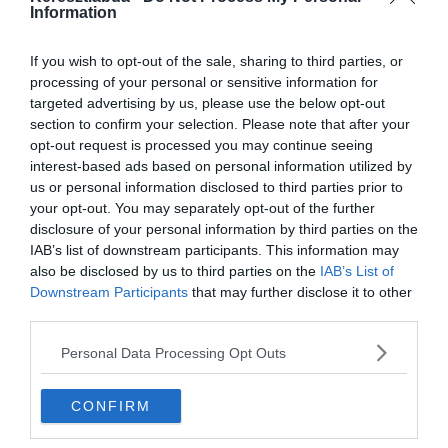
Information
Dupont 3 részre osztotta a csapatot, és összesen 2 edzést
vezényelt már le a csoportokkal. A Real Madrid játékosai szerdán
If you wish to opt-out of the sale, sharing to third parties, or
esnek át a koronavírus teszten, majd ha mindenki egészséges,
processing of your personal or sensitive information for
akkor hétfőn állhatnak újra edzésbe 2 havi kényszerpihenő után.
targeted advertising by us, please use the below opt-out
Dupont arra kérte a játékosokat, hogy szigorúan tartsák be az
section to confirm your selection. Please note that after your
utasításait, mert azokkal csak könnyebbé szeretné tenni a
opt-out request is processed you may continue seeing
számukra a visszatérést. Eden Hazard és Marco Asensio már az
interest-based ads based on personal information utilized by
utolsó fázisban tartanak a felépülésben. Mind a 2 játékos műtét
us or personal information disclosed to third parties prior to
utáni rehabilitáción vesz részt.
your opt-out. You may separately opt-out of the further
disclosure of your personal information by third parties on the
IAB’s list of downstream participants. This information may
also be disclosed by us to third parties on the
IAB’s List of
Downstream Participants
that may further disclose it to other
third parties.
Personal Data Processing Opt Outs
CONFIRM