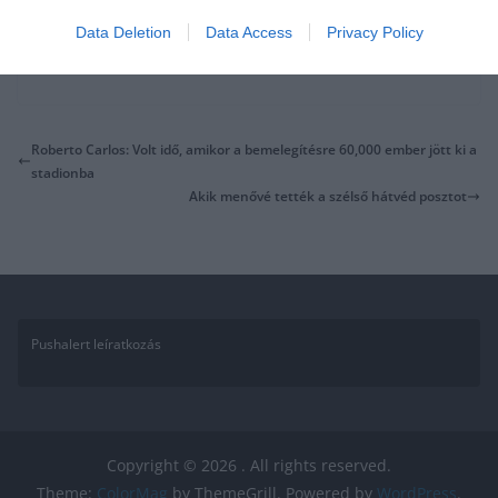
Data Deletion
Data Access
Privacy Policy
Roberto Carlos: Volt idő, amikor a bemelegítésre 60,000 ember jött ki a
stadionba
Akik menővé tették a szélső hátvéd posztot
Pushalert leíratkozás
Copyright © 2026
. All rights reserved.
Theme:
ColorMag
by ThemeGrill. Powered by
WordPress
.