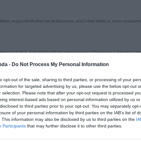
ben, majd a Benficához került kölcsönbe, ahol 3 évet töltött el. Innen visszakerü
klubhoz közel állók. A középső védő legutolsó meccse a Shaktarban a Barcelona el
issza is ment 15 millióért a Shaktarhoz.
bda -
Do Not Process My Personal Information
to opt-out of the sale, sharing to third parties, or processing of your per
 a klubhoz 1996-ban. Majd 1997-ben súlyosan megsérült a térde, ami miatt szin
formation for targeted advertising by us, please use the below opt-out s
ett.
r selection. Please note that after your opt-out request is processed y
eing interest-based ads based on personal information utilized by us or
disclosed to third parties prior to your opt-out. You may separately opt-
losure of your personal information by third parties on the IAB’s list of
 Barcelona színeiben. Cserében 3 alkalommal lett kölcsön adva, hol a Bayern Leve
. This information may also be disclosed by us to third parties on the
IA
lona megszüntette a szerződését.
Participants
that may further disclose it to other third parties.