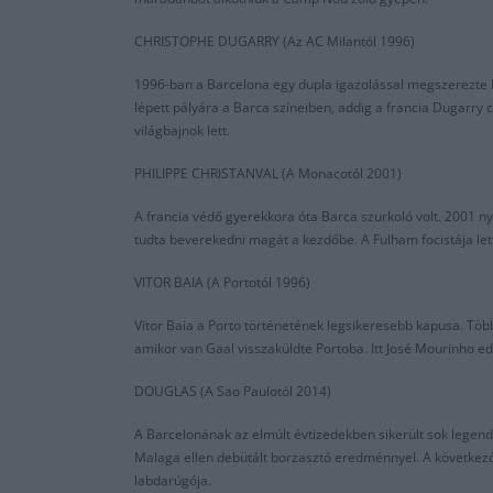
CHRISTOPHE DUGARRY (Az AC Milantól 1996)
1996-ban a Barcelona egy dupla igazolással megszerezte Du
lépett pályára a Barca színeiben, addig a francia Dugarry 
világbajnok lett.
PHILIPPE CHRISTANVAL (A Monacotól 2001)
A francia védő gyerekkora óta Barca szurkoló volt. 2001 nya
tudta beverekedni magát a kezdőbe. A Fulham focistája let
VITOR BAIA (A Portotól 1996)
Vitor Baia a Porto történetének legsikeresebb kapusa. Tö
amikor van Gaal visszaküldte Portoba. Itt José Mourinho 
DOUGLAS (A Sao Paulotól 2014)
A Barcelonának az elmúlt évtizedekben sikerült sok legend
Malaga ellen debütált borzasztó eredménnyel. A következő
labdarúgója.