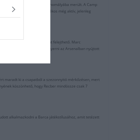
ott 36 meccse hamar a feledés homályába merült. A Camp
ölcsönbe. A most 38 éves játékos még aktív, jelenleg
 karrierje kevesebb volt, mint felejthető. Marc
de már soha sem tudta visszanyerni az Arsenalban nyújtott
zért maradt ki a csapatból a szezonnyitó mérkőzésen, mert
tményének köszönhető, hogy Recber mindössze csak 7
dott alkalmazkodni a Barca játékstílusához, amit tetézett