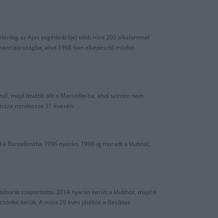
jelenleg az Ajax segédedzője) több mint 200 alkalommal
rt Franciaországba, ahol 1998-ban elképesztő módon
nál, majd tovább állt a Marseille-ba, ahol szintén nem
vissza mindössze 31 évesen.
l a Barcelonába 1996 nyarán. 1998-ig maradt a klubnál,
áborát szaporította. 2014 nyarán került a klubhoz, majd a
sönbe került. A most 29 éves játékos a Besiktas