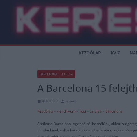
Skip
to
content
KEZDŐLAP
KVÍZ
NA
BARCELONA
LA LIGA
A Barcelona 15 felejt
2020.03.31.
papesz
Kezdőlap
»
x-archívum
»
Foci
»
La Liga
»
Barcelona
Amikor a Barcelona legendáiról beszélünk, akkor rengeteg 
mindenkinek volt a katalán kaland az élete utazása. Renge
maradandót alkotniuk a Camp Nou zöld gyepén.