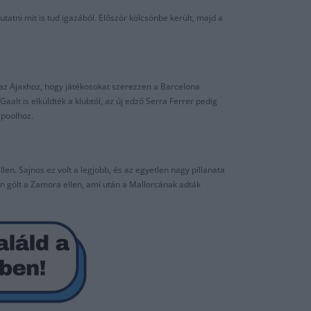
tni mit is tud igazából. Először kölcsönbe került, majd a
z az Ajaxhoz, hogy játékosokat szerezzen a Barcelona
aalt is elküldték a klubtól, az új edző Serra Ferrer pedig
rpoolhoz.
en. Sajnos ez volt a legjobb, és az egyetlen nagy pillanata
en gólt a Zamora ellen, ami után a Mallorcának adták