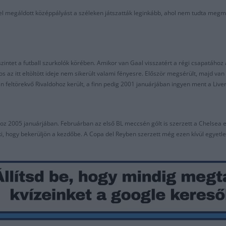
megáldott középpályást a széleken játszatták leginkább, ahol nem tudta megmuta
szintet a futball szurkolók körében. Amikor van Gaal visszatért a régi csapatáho
 az itt eltöltött ideje nem sikerült valami fényesre. Először megsérült, majd van G
an feltörekvő Rivaldohoz került, a finn pedig 2001 januárjában ingyen ment a Live
oz 2005 januárjában. Februárban az első BL meccsén gólt is szerzett a Chelsea ell
eki, hogy bekerüljön a kezdőbe. A Copa del Reyben szerzett még ezen kívül egyetl