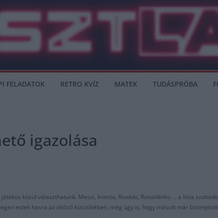
PI FELADATOK
RETRO KVÍZ
MATEK
TUDÁSPRÓBA
F
hető igazolása
játékos közül választhatunk. Messi, Iniesta, Rivaldo, Ronaldinho … a lista szaba
tegen estek hasra az öltöző küszöbében, még úgy is, hogy másutt már bizonyított