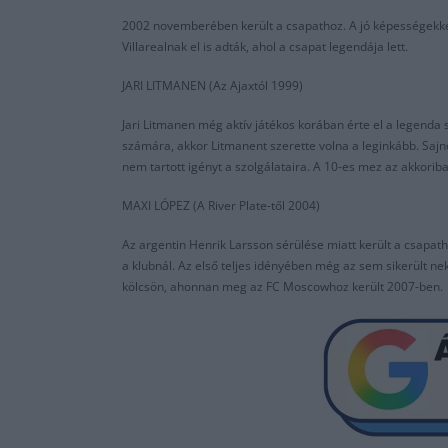
2002 novemberében került a csapathoz. A jó képességekkel 
Villarealnak el is adták, ahol a csapat legendája lett.
JARI LITMANEN (Az Ajaxtól 1999)
Jari Litmanen még aktív játékos korában érte el a legenda 
számára, akkor Litmanent szerette volna a leginkább. Sajnos
nem tartott igényt a szolgálataira. A 10-es mez az akkorib
MAXI LÓPEZ (A River Plate-től 2004)
Az argentin Henrik Larsson sérülése miatt került a csapath
a klubnál. Az első teljes idényében még az sem sikerült n
kölcsön, ahonnan meg az FC Moscowhoz került 2007-ben.