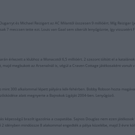
garryt és Michael Reizigert az AC Milantól összesen 9 millióért. Míg Reiziger (
csak 7 meccsen tette ezt. Louis van Gaal sem sikerült lenyűgöznie, így visszaté
rán érkezett a klubhoz a Monacotól 6,5 millióért. 2 szezont töltött el a katalánok
t, majd megbukott az Arsenalnál is, végül a Craven Cottage játékosaként vonult 
bb mint 300 alkalommal lépett pályára kék-fehérben. Bobby Robson hozta magáva
edzősködése alatt megnyerte a Bajnokok Ligáját 2004-ben. Lenyűgöző.
ás képességű brazilt igazolnia a csapatába. Sajnos Douglas nem ezen játékosok t
 2 idényben mindössze 8 alakommal engedték a pálya közelébe, majd 3 évre kölc