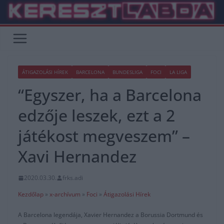
Skip
to
content
ÁTIGAZOLÁSI HÍREK
BARCELONA
BUNDESLIGA
FOCI
LA LIGA
“Egyszer, ha a Barcelona
edzője leszek, ezt a 2
játékost megveszem” –
Xavi Hernandez
2020.03.30.
frks.adi
Kezdőlap
»
x-archívum
»
Foci
»
Átigazolási Hírek
A Barcelona legendája, Xavier Hernandez a Borussia Dortmund és