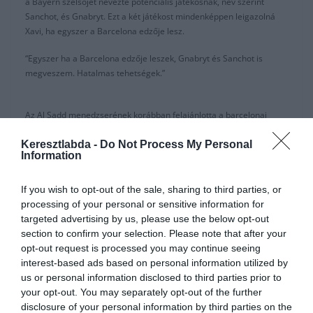
a Bayern szélsőjét nevezte potenciális játékosnak, név szerint
Sanchot, és Gnabryt. Ezt a két játékost mindenképpen leigazolná
Xavi, ha egyszer a Barcelona edzője lesz.
“Egyszer ha a Barcelona edzője leszek, Gnabryt és Sanchot is
megveszem. Hatalmas tehetségek.”
Az Al Sadd menedzserének korábban felajánlotta a barcelonai
szereplését, ám később ez megváltozott. Xavi meggondolta magát,
Keresztlabda -
Do Not Process My Personal
úgy vélve még túl korai lenne ilyen nagy kalandba vágni.
Information
A La Vanguardia-val való beszélgetés során azonban azt mondta,
hogy továbbra is érdekli a barcelonai szerep.
If you wish to opt-out of the sale, sharing to third parties, or
processing of your personal or sensitive information for
“Nyilvánvaló, hogy vissza akarok térni Barcelonába, nagyon izgatott
targeted advertising by us, please use the below opt-out
vagyok. Láttam magam menedzserként, és úgy hiszem plusz dolgot
section to confirm your selection. Please note that after your
tudnék vinni a csapatba, a játékba. Láttom magam egy jövőbeli
opt-out request is processed you may continue seeing
projektben, ami remélem sikeressé teszi a Barcelonát, és engem is.
interest-based ads based on personal information utilized by
Nullától indultam és a döntés csak is az enyém volt.” – Xavi
us or personal information disclosed to third parties prior to
your opt-out. You may separately opt-out of the further
Xavi elmondta, hogy ezekkel a jelenleg is a Barcelonaban focizó
disclosure of your personal information by third parties on the