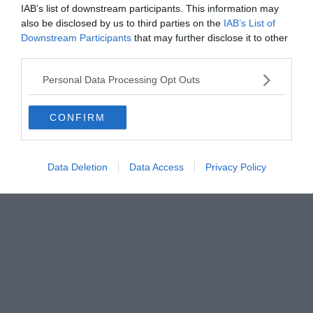
játékosokkal szeretne majd együtt dolgozni:
IAB’s list of downstream participants. This information may
also be disclosed by us to third parties on the
IAB’s List of
Jordi Alba
Downstream Participants
that may further disclose it to other
Gerard Pique
third parties.
Sergio Busquets
Luis Suarez
Personal Data Processing Opt Outs
De Jong
Arthur
Lionel Messi
CONFIRM
Data Deletion
Data Access
Privacy Policy