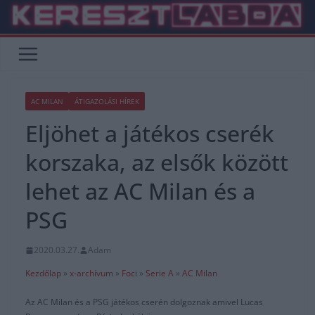
Skip
to
content
AC MILAN
ÁTIGAZOLÁSI HÍREK
Eljöhet a játékos cserék
korszaka, az elsők között
lehet az AC Milan és a
PSG
2020.03.27.
Adam
Kezdőlap
»
x-archívum
»
Foci
»
Serie A
»
AC Milan
Az AC Milan és a PSG játékos cserén dolgoznak amivel Lucas