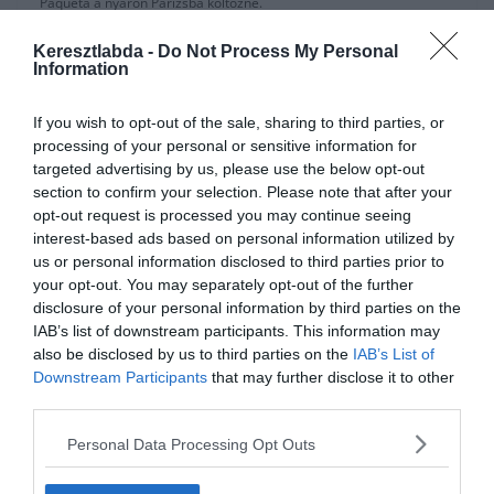
Paqueta a nyáron Párizsba költözne.
A pénteki
Tuttosport
szerint a koronavírus gazdasági
Keresztlabda -
Do Not Process My Personal
Information
következményei nehéz helyzetbe sodorták a labdarúgás világát, és
NBA szerű játékos cserék korszaka jöhet el.
If you wish to opt-out of the sale, sharing to third parties, or
A cikk szerint a nagy átigazolási díjak már a múlté, legalább is egy
processing of your personal or sensitive information for
ideig, és a játékos cserék sokkal jobban előtérbe kerülhetnek, mint
targeted advertising by us, please use the below opt-out
ahogy az amerikai sportokban.
section to confirm your selection. Please note that after your
opt-out request is processed you may continue seeing
A calciomercato.com szerint Ralf Rangnickot biztosította az AC
interest-based ads based on personal information utilized by
Milan a héten tartott videókonferencián, hogy megkapja azt az
us or personal information disclosed to third parties prior to
átigazolási összeget amit szeretne.
your opt-out. You may separately opt-out of the further
disclosure of your personal information by third parties on the
Elégé valószínű Paqueta eladása, és a PSG-vel működhet egy
IAB’s list of downstream participants. This information may
játékos csere amiben Leandro Paredes menne ellentétes irányba,
also be disclosed by us to third parties on the
IAB’s List of
mindkettőjük értéke 35 millió euró körül van.
Downstream Participants
that may further disclose it to other
third parties.
Personal Data Processing Opt Outs