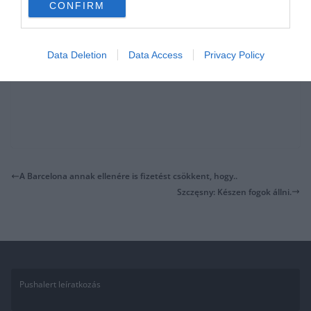
CONFIRM
Data Deletion
Data Access
Privacy Policy
A Barcelona annak ellenére is fizetést csökkent, hogy..
Szczęsny: Készen fogok állni.
Pushalert leíratkozás