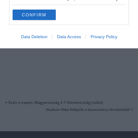
CONFIRM
Data Deletion
Data Access
Privacy Policy
Ezen a napon: Magyarország 2-1 Horvátország (videó)
Hudson-Odoi felépült a koronavírus fertőzésből