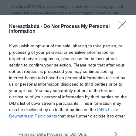
A Lazio a 2019/20-as szezon meglepetése, hiszen csak egy ponttal
vannak lemaradva a listavezető Juventus mögött 26 forduló után.
A Serie A jelenleg felfüggesztve a koronavírus miatt, így az elnök,
Keresztlabda -
Do Not Process My Personal
Information
Claudio Lotito és a sportigazgató, Igli Tare elkezdett dolgozni a
kulcsjátékosok hosszabbításán.
If you wish to opt-out of the sale, sharing to third parties, or
A Gazzetta dello Sport újságírója,
Nicoló Schira
szerint a Lazio az
processing of your personal or sensitive information for
albániai kapusnak évi 2 millió eurót ajánl 2025-aig.
targeted advertising by us, please use the below opt-out
section to confirm your selection. Please note that after your
A 25 éves kapus 9 kapott gól nélküli meccsnél tart a bajnokságban,
opt-out request is processed you may continue seeing
és csak 23 gólt kapott eddig.
interest-based ads based on personal information utilized by
us or personal information disclosed to third parties prior to
A pálya másik oldalán az olasz válogatott Immobile több nagy
your opt-out. You may separately opt-out of the further
csapat figyelmét is felkeltette újabb remek szezonjával.
disclosure of your personal information by third parties on the
IAB’s list of downstream participants. This information may
A 30 éves játékos jelenlegi szerződése 2023 júniusában jár le, de
also be disclosed by us to third parties on the
IAB’s List of
Schira szerint a klub egy évvel meg akarja hosszabbítani és
Downstream Participants
that may further disclose it to other
fizetését felemelnék évi 4 millió euróra (jelenleg 2,5 milliót keres
third parties.
szezononként).
Personal Data Processing Opt Outs