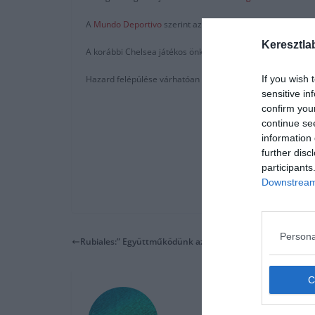
A
Mundo Deportivo
szerint az egész országot érintő intéz
Keresztla
A korábbi Chelsea játékos önkéntes karanténban van, a klub
If you wish 
Hazard felépülése várhatóan 2-3 hónapot fog igénybe venni
sensitive in
confirm you
continue se
information 
further disc
participants
Downstream 
Persona
Rubiales:” Együttműködünk az UEFA-val”