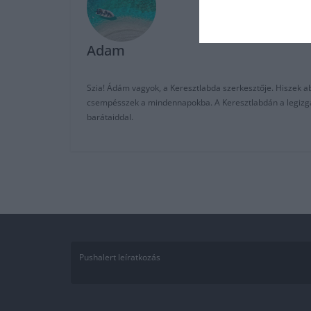
Adam
Szia! Ádám vagyok, a Keresztlabda szerkesztője. Hiszek abb
csempésszek a mindennapokba. A Keresztlabdán a legizgalm
barátaiddal.
Pushalert leíratkozás