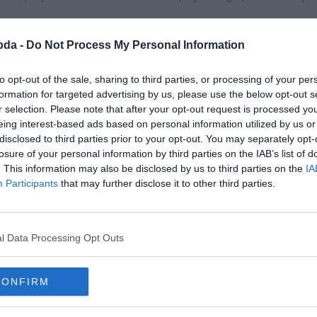
kedések maitt Madridban ragadt és kénytelen ott megkezdeni a rehabilitációját.
bda -
Do Not Process My Personal Information
ja minden edzést felfüggesztett és bezárta edzőközpontját, miután a kosár csapat
to opt-out of the sale, sharing to third parties, or processing of your per
, de mivel a La Liga szezon elhúzódik, így elképzelhető, hogy még láthatjuk az i
formation for targeted advertising by us, please use the below opt-out s
r selection. Please note that after your opt-out request is processed y
eing interest-based ads based on personal information utilized by us or
disclosed to third parties prior to your opt-out. You may separately opt-
losure of your personal information by third parties on the IAB’s list of
. This information may also be disclosed by us to third parties on the
IA
Participants
that may further disclose it to other third parties.
l Data Processing Opt Outs
CONFIRM