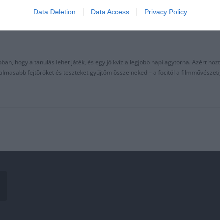
Data Deletion
Data Access
Privacy Policy
an, hogy a tanulás lehet játék, és egy jó kvíz a legjobb napi agytorna. Azért hozt
asabb fejtörőket és teszteket gyűjtöm össze neked – a focitól a filmművészeti