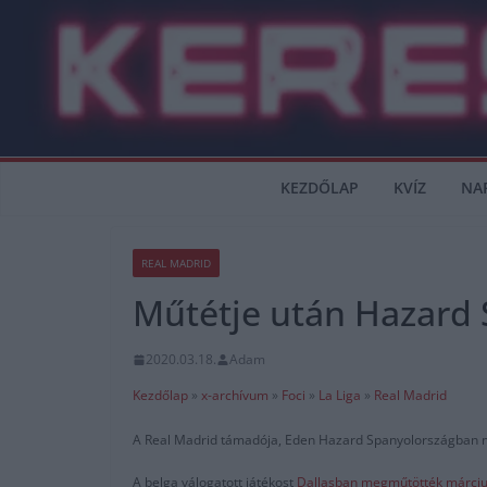
Skip
to
content
KEZDŐLAP
KVÍZ
NA
REAL MADRID
Műtétje után Hazard
2020.03.18.
Adam
Kezdőlap
»
x-archívum
»
Foci
»
La Liga
»
Real Madrid
A Real Madrid támadója, Eden Hazard Spanyolországban ma
A belga válogatott játékost
Dallasban megműtötték márciu