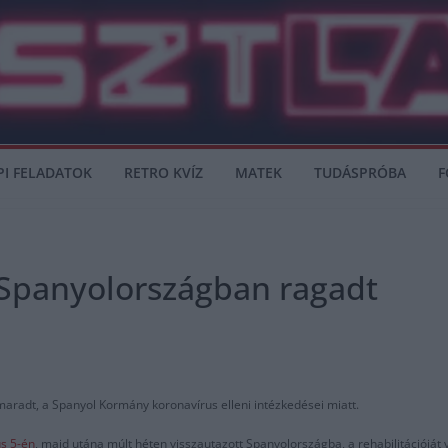
PI FELADATOK
RETRO KVÍZ
MATEK
TUDÁSPRÓBA
F
 Spanyolországban ragadt
radt, a Spanyol Kormány koronavírus elleni intézkedései miatt.
s 5-én
, majd utána múlt héten visszautazott Spanyolországba, a rehabilitációját 