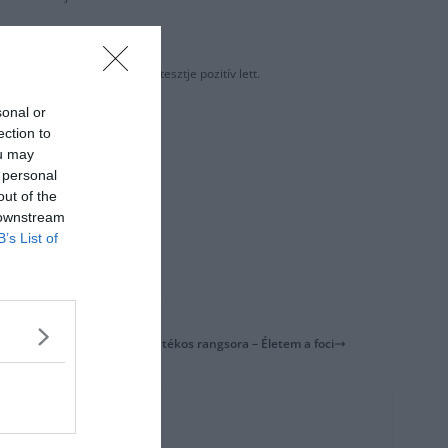
 egy tagjának koronavírus tesztje pozitív lett.
sonal or
dei szezonban.
ection to
ou may
 personal
out of the
 downstream
B’s List of
Top 50 játékos rangsora – Életem a foci