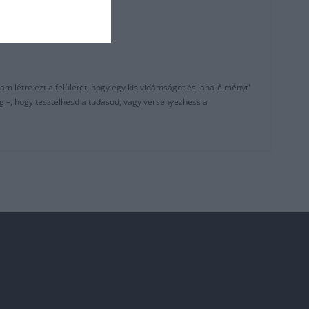
am létre ezt a felületet, hogy egy kis vidámságot és 'aha-élményt'
g –, hogy tesztelhesd a tudásod, vagy versenyezhess a