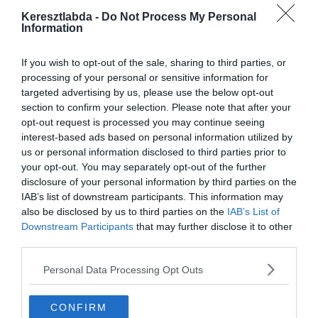
Jose Mourinhonak nem sikerült
megoldania a csapat idei válságát,
Keresztlabda -
Do Not Process My Personal
Information
hiába érkezett megmentőnek pár hónapja.
A
spanyol AS
szerint Kane szeretne távozni az észak-londoni
If you wish to opt-out of the sale, sharing to third parties, or
csapattól, és a Királyi Gárda illetve a Bianconeri is érdeklődik a
processing of your personal or sensitive information for
támadó iránt.
targeted advertising by us, please use the below opt-out
section to confirm your selection. Please note that after your
A Tottenham és a spanyol csapat között jó kapcsolat van, több
opt-out request is processed you may continue seeing
üzletet is kötöttek korábban.
interest-based ads based on personal information utilized by
us or personal information disclosed to third parties prior to
A spanyol újság szerint Kaneben a Juventus Cristiano Ronaldo
your opt-out. You may separately opt-out of the further
ideális partnerét látja.
disclosure of your personal information by third parties on the
IAB’s list of downstream participants. This information may
#maradjotthon
also be disclosed by us to third parties on the
IAB’s List of
Downstream Participants
that may further disclose it to other
third parties.
Personal Data Processing Opt Outs
CONFIRM