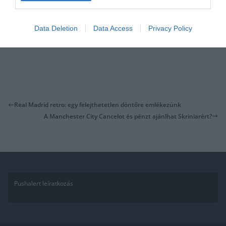
Data Deletion
Data Access
Privacy Policy
Real Madrid retro: egy felejthetetlen döntőre emlékezünk
A Manchester City Cancelot és pénzt ajánlhat Skriniarért?
Pushalert leíratkozás