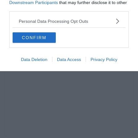
megteszi.
Downstream Participants
that may further disclose it to other
third parties.
Respect Cristiano!
Personal Data Processing Opt Outs
Forrás: Marca, kiemelt kép: Tuttosport
CONFIRM
Data Deletion
Data Access
Privacy Policy