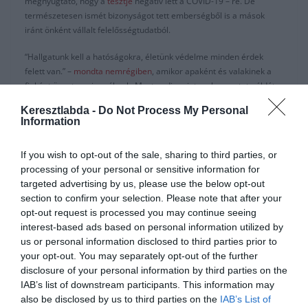
megnyugtató, hogy a
tesztje
negatív lett a COVID-19 – re. De
természetesen ismét bizonyságot tett emberségből is a mások
iránt önként vállalt felelősségtudatból.
“Hallgatunk kell a hatóságokra, életünk védelme minden érdek
felett van.” –
mondta nemrégiben
, amikor apaként és valakinek a
fiaként üzent a rajongóknak. Most pedig mint ember mutat példát
azoknak, akiknek megvan a lehetőségük, hogy segítsenek a
Keresztlabda -
Do Not Process My Personal
koronavírus járvány idején Portugáliában.
Information
Nem csupán átengedi az összes portugáliai CR7 szállodát, hogy
If you wish to opt-out of the sale, sharing to third parties, or
azok kórházként legyenek most használva. A
Juventus
labdarúgója
processing of your personal or sensitive information for
fogja fizetni az orvosokat és az ápolókat is. Noha megjelentek olyan
targeted advertising by us, please use the below opt-out
álhírek, amik rendszeresen felbukkannak katasztrófa idején,
section to confirm your selection. Please note that after your
miszerint több millió dollárt/eurót adományozott, az, amit a sztár
opt-out request is processed you may continue seeing
most tett, ennél sokkal jelentősebb.
interest-based ads based on personal information utilized by
Minden elismerést kiérdemel ezzel a tettével, hiszen a járvány
us or personal information disclosed to third parties prior to
tetőzésekor a legnagyobb gond sok országban a kórházi ágyak
your opt-out. You may separately opt-out of the further
hiánya. Olaszországban például műtőket is kórteremmé kellett
disclosure of your personal information by third parties on the
alakítani, olyan sok a beteg. Sajnos nálunk nem él egy CR, hogy
IAB’s list of downstream participants. This information may
hasonló felajánlást tegyen. Vagy ha igen, se bízzunk benne, hogy
also be disclosed by us to third parties on the
IAB’s List of