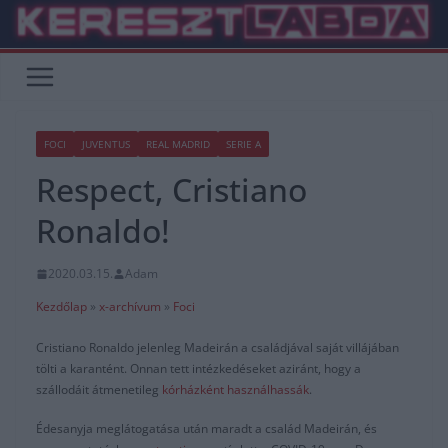
Skip
to
content
FOCI
JUVENTUS
REAL MADRID
SERIE A
Respect, Cristiano
Ronaldo!
2020.03.15.
Adam
Kezdőlap
»
x-archívum
»
Foci
Cristiano Ronaldo jelenleg Madeirán a családjával saját villájában
tölti a karantént. Onnan tett intézkedéseket aziránt, hogy a
szállodáit átmenetileg
kórházként használhassák
.
Édesanyja meglátogatása után maradt a család Madeirán, és