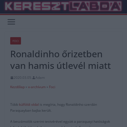
Skip
to
content
FOCI
Ronaldinho őrizetben
van hamis útlevél miatt
2020.03.05.
Adam
Kezdőlap
»
x-archívum
»
Foci
Több
külföldi oldal
is megírta, hogy Ronaldinho szerdán
Paraquayban bajba került.
A beszámolók szerint testvérével együtt a paraquayi hatóságok