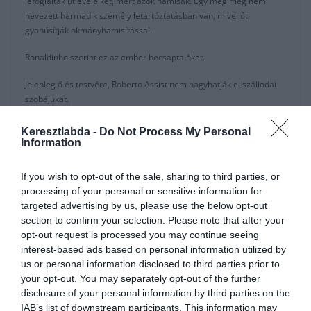
lefoglalták útleveleiket, mert azok hamisak. Egy még meg nem
nevezett harmadik személy letartóztatásban van, mivel őt
gyanúsítják okmányhamisítással.
Ronaldinho szerint ez az ember becsapta őket.
Jelenleg ő és testvére, Roberto Assist nem hagyhatják el szállodai
szobájukat.
Ronaldinho évek óta
perben áll a brazil adóhatósággal
, mivel nem
Keresztlabda -
Do Not Process My Personal
hajlandó befizetni egy általa megvásárolt nagy értékű ingatlan után
Information
az adót. Ennek oka, hogy oda építeni szeretett volna, de később
kiderült, hogy az ingatlan természetvédelmi területen helyezkedik
If you wish to opt-out of the sale, sharing to third parties, or
el. Ezért természetesen nem is ér annyit, amennyit bele fektetett. A
processing of your personal or sensitive information for
hírek szerint teljesen el is adósodott ez miatt. Az idő telik, az összeg
targeted advertising by us, please use the below opt-out
pedig növekszik. Brazil útlevele után a spanyol útlevelét is
section to confirm your selection. Please note that after your
bevonták, és nem hagyhatta volna el hazáját. Ezt a sztár
opt-out request is processed you may continue seeing
nehezményezte is, hiszen a brazil hatóság nem vonhatta volna be
interest-based ads based on personal information utilized by
jog szerint egy másik ország által kiállított okmányát.
us or personal information disclosed to third parties prior to
your opt-out. You may separately opt-out of the further
Ennek ellenére Ronaldinho Brazília turisztikai nagykövetévé lett
disclosure of your personal information by third parties on the
választva nemrégiben, ami igencsak ellentmondásos.
IAB’s list of downstream participants. This information may