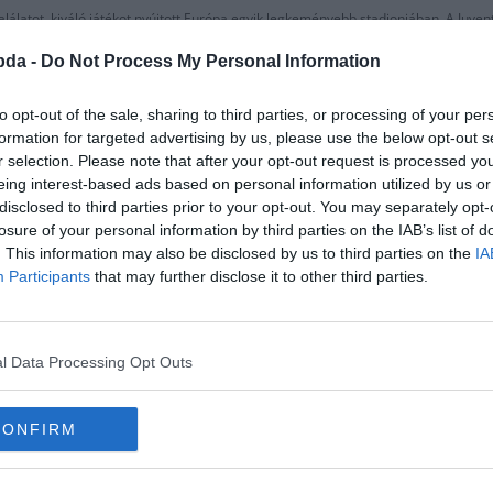
lálatot, kiváló játékot nyújtott Európa egyik legkeményebb stadionjában. A Juvent
bda -
Do Not Process My Personal Information
zerint a játékos megígérte Pep Guardiolának, hogy csak akkor távozik, ha a klu
kitiltás se fogja megváltoztatni véleményét, és tájékoztatta ügynökét is tervéről.
to opt-out of the sale, sharing to third parties, or processing of your per
formation for targeted advertising by us, please use the below opt-out s
r selection. Please note that after your opt-out request is processed y
eing interest-based ads based on personal information utilized by us or
disclosed to third parties prior to your opt-out. You may separately opt-
losure of your personal information by third parties on the IAB’s list of
. This information may also be disclosed by us to third parties on the
IA
Participants
that may further disclose it to other third parties.
l Data Processing Opt Outs
CONFIRM