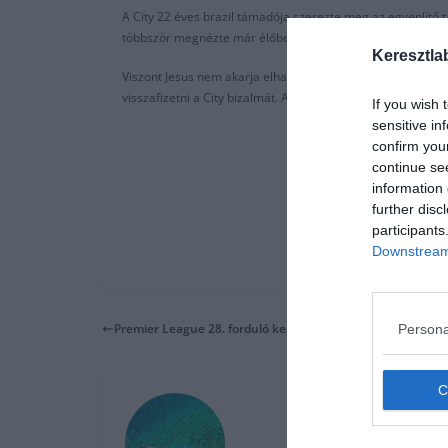
A City 22 éves brazil támadója szerezte meg az egyenlítő ta
többször megnézte már élőben is.
Keresztla
Viszont Jesus nem akarja elhagyni a Manchestert, Romano s
visszafizetni a City bizalmát. Az esetleges Bajnokok Ligája 
If you wish 
sensitive in
confirm you
continue se
information 
further disc
participants
Downstream 
Premier League 28. forduló kedvcsináló
Persona