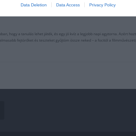
Data Deletion
Data Access
Privacy Policy
an, hogy a tanulás lehet játék, és egy jó kvíz a legjobb napi agytorna. Azért hozt
asabb fejtörőket és teszteket gyűjtöm össze neked – a focitól a filmművészeti