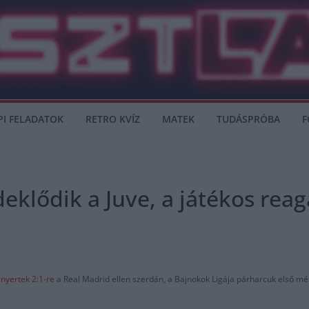
PI FELADATOK
RETRO KVÍZ
MATEK
TUDÁSPRÓBA
F
deklődik a Juve, a játékos reag
l
nyertek 2:1-re
a Real Madrid ellen szerdán, a Bajnokok Ligája párharcuk első m