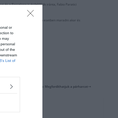
us és a Barcelona is érdeklődik iránta, Fabio Paratici
b el akarja adni. Minden egyéb esetben maradni akar és
sonal or
ection to
ou may
 personal
out of the
 downstream
B’s List of
Cristiano Ronaldo: Megfordíthatjuk a párharcot