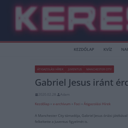
Skip
to
content
KEZDŐLAP
KVÍZ
NA
ÁTIGAZOLÁSI HÍREK
JUVENTUS
MANCHESTER CITY
Gabriel Jesus iránt ér
2020.02.28.
Adam
Kezdőlap
»
x-archívum
»
Foci
»
Átigazolási Hírek
A Manchester City támadója, Gabriel Jesus óriási játékáva
felkeltette a Juventus figyelmét is.