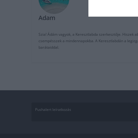
Adam
Szia! Ádám vagyok, a Keresztlabda szerkesztője. Hiszek abb
csempésszek a mindennapokba. A Keresztlabdán a legizgalm
barátaiddal.
Pushalert leíratkozás