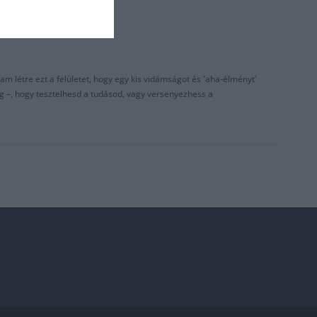
am létre ezt a felületet, hogy egy kis vidámságot és 'aha-élményt'
g –, hogy tesztelhesd a tudásod, vagy versenyezhess a