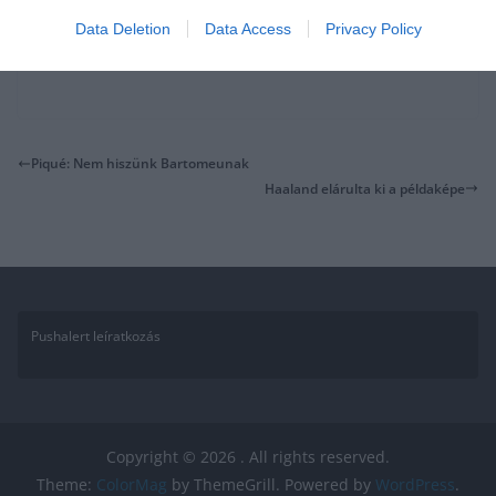
Data Deletion
Data Access
Privacy Policy
Piqué: Nem hiszünk Bartomeunak
Haaland elárulta ki a példaképe
Pushalert leíratkozás
Copyright © 2026
. All rights reserved.
Theme:
ColorMag
by ThemeGrill. Powered by
WordPress
.