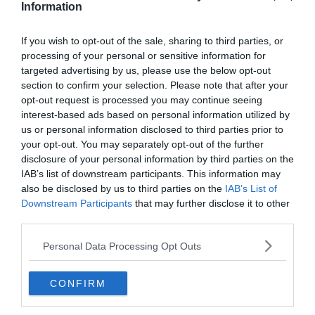
Information
A dán dönti a rekordokat rendesen, hiszen 29 gólt lőtt az osztrák, és
a német bajnokságban, plusz 10-et a BL-ben.
If you wish to opt-out of the sale, sharing to third parties, or
processing of your personal or sensitive information for
“A Romának meg volt a lehetősége, hogy 4 millióért leigazolják, de
targeted advertising by us, please use the below opt-out
nem tartották végül megfelelőnek.”
section to confirm your selection. Please note that after your
Nyilatkozta a Roma női csapatának elnöke a Radio Centro Suono
opt-out request is processed you may continue seeing
Sportnak.
interest-based ads based on personal information utilized by
us or personal information disclosed to third parties prior to
“Monchival már szinte teljesen megegyeztünk, ám végül mégsem
your opt-out. You may separately opt-out of the further
jött létre, ezért inkább a Salzburgba ment.”
disclosure of your personal information by third parties on the
IAB’s list of downstream participants. This information may
also be disclosed by us to third parties on the
IAB’s List of
Downstream Participants
that may further disclose it to other
third parties.
Personal Data Processing Opt Outs
CONFIRM