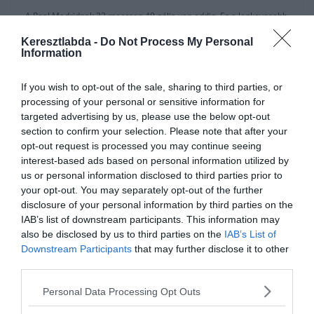
A Real Madridnak 22 meccsen 40 gólja van eddig. Ez a legkevesebb
Európában. Ha ki akarjuk deríteni ennek az okát, akkor az ördög a
Keresztlabda -
Do Not Process My Personal
részletekben rejlik. 9 csatár – Benzema, Jovic, Hazard, Vinícius,
Information
Rodrygo, Lucas Vázquez, Mariano, Brahim és Bale – összesen 21
gólt jegyez. Lewandowski 22 gólnál tart egyedül a Bayern
If you wish to opt-out of the sale, sharing to third parties, or
Münchenben, így csak ez a játékos több gólt rúgott, mint a madridi
processing of your personal or sensitive information for
támadók összesen. Ha meg levonjuk Benzema 13 gólját, akkor meg
targeted advertising by us, please use the below opt-out
majdnem háromszor annyit.
section to confirm your selection. Please note that after your
opt-out request is processed you may continue seeing
A Királyiak összes góljának 61.9%-a Karim Benzemától származik.
interest-based ads based on personal information utilized by
Ha a PSG-t nézzük, akkor az ott vitézkedő csatárok a csapat 65
us or personal information disclosed to third parties prior to
góljából 41-et szereztek. A Liverpoolnál ugyan ez a szám 60 gólból
your opt-out. You may separately opt-out of the further
37 a csatárok szerzeménye.
disclosure of your personal information by third parties on the
Ha pedig a védekezésüket nézzük, akkor csak 2 csapat kapott
IAB’s list of downstream participants. This information may
kevesebb gólt a madridiaknál. A fővárosiak 13 gólt kaptak, a Porto
also be disclosed by us to third parties on the
IAB’s List of
nyolcat, a Benfica pedig tizenkettőt.
Downstream Participants
that may further disclose it to other
third parties.
Personal Data Processing Opt Outs