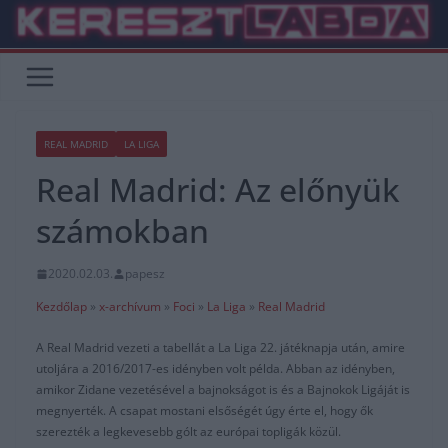
Skip
to
content
REAL MADRID
LA LIGA
Real Madrid: Az előnyük
számokban
2020.02.03.
papesz
Kezdőlap
»
x-archívum
»
Foci
»
La Liga
»
Real Madrid
A Real Madrid vezeti a tabellát a La Liga 22. játéknapja után, amire
utoljára a 2016/2017-es idényben volt példa. Abban az idényben,
amikor Zidane vezetésével a bajnokságot is és a Bajnokok Ligáját is
megnyerték. A csapat mostani elsőségét úgy érte el, hogy ők
szerezték a legkevesebb gólt az európai topligák közül.