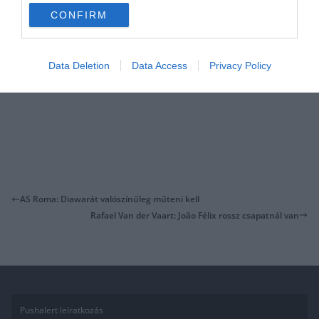
CONFIRM
Data Deletion
Data Access
Privacy Policy
AS Roma: Diawarát valószínűleg műteni kell
Rafael Van der Vaart: João Félix rossz csapatnál van
Pushalert leíratkozás