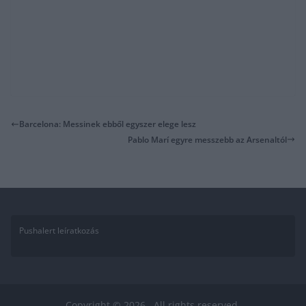
Barcelona: Messinek ebből egyszer elege lesz
Pablo Marí egyre messzebb az Arsenaltól
Pushalert leíratkozás
Copyright © 2026
. All rights reserved.