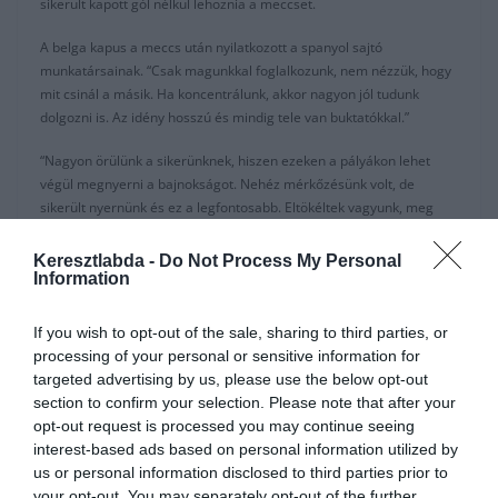
sikerült kapott gól nélkül lehoznia a meccset.
A belga kapus a meccs után nyilatkozott a spanyol sajtó
munkatársainak. “Csak magunkkal foglalkozunk, nem nézzük, hogy
mit csinál a másik. Ha koncentrálunk, akkor nagyon jól tudunk
dolgozni is. Az idény hosszú és mindig tele van buktatókkal.”
“Nagyon örülünk a sikerünknek, hiszen ezeken a pályákon lehet
végül megnyerni a bajnokságot. Nehéz mérkőzésünk volt, de
sikerült nyernünk és ez a legfontosabb. Eltökéltek vagyunk, meg
szeretnénk nyerni a bajnokságot. A csapatunk is megvan hozzá, de
januárban még korai arról beszélnünk, hogy mi lesz májusban.”
Keresztlabda -
Do Not Process My Personal
Information
Courtois-t Eden Hazardról is kérdezték, hiszen a madridi városi
derbi csak egy hét múlva lesz, és a belga még nem edzett a
If you wish to opt-out of the sale, sharing to third parties, or
csapattársaival. “Hazard gyógyul. A pályán még nem fog sokat
processing of your personal or sensitive information for
tölteni a következő hetekben, maximum perceket csak. Persze,
targeted advertising by us, please use the below opt-out
hogy nem edzett még a társaival. Realisztikusnak kell maradnunk,
section to confirm your selection. Please note that after your
meg kell várnunk, amíg készen áll majd a visszatérésre.”
opt-out request is processed you may continue seeing
interest-based ads based on personal information utilized by
Az Atletico Madrid elleni összecsapásról is kifejtette a véleményét a
us or personal information disclosed to third parties prior to
belga hálóőr. “Nehéz meccs lesz. A foci nem áll meg, hiába értél el
your opt-out. You may separately opt-out of the further