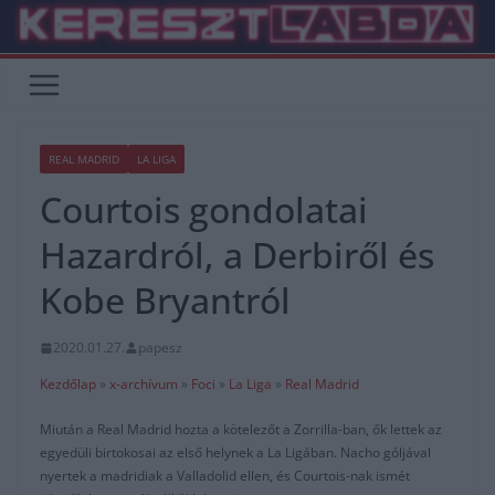
Skip
to
content
REAL MADRID
LA LIGA
Courtois gondolatai
Hazardról, a Derbiről és
Kobe Bryantról
2020.01.27.
papesz
Kezdőlap
»
x-archívum
»
Foci
»
La Liga
»
Real Madrid
Miután a Real Madrid hozta a kötelezőt a Zorrilla-ban, ők lettek az
egyedüli birtokosai az első helynek a La Ligában. Nacho góljával
nyertek a madridiak a Valladolid ellen, és Courtois-nak ismét