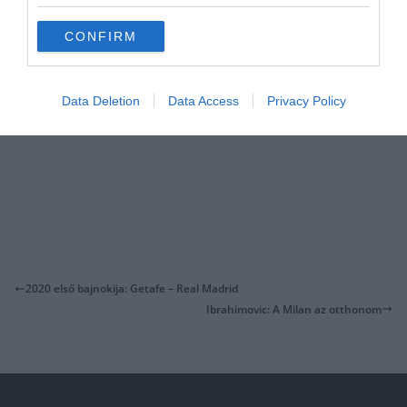
CONFIRM
Data Deletion
Data Access
Privacy Policy
2020 első bajnokija: Getafe – Real Madrid
Ibrahimovic: A Milan az otthonom