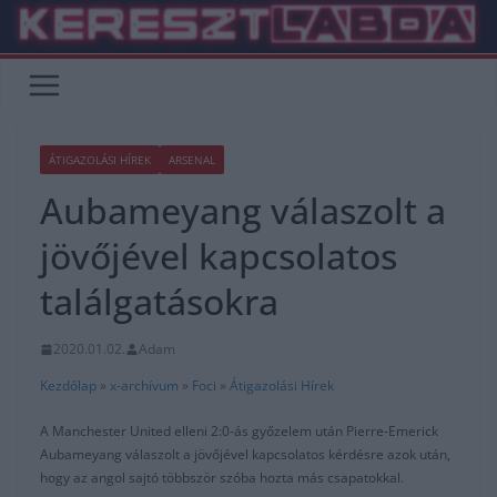
Skip
to
content
ÁTIGAZOLÁSI HÍREK
ARSENAL
Aubameyang válaszolt a
jövőjével kapcsolatos
találgatásokra
2020.01.02.
Adam
Kezdőlap
»
x-archívum
»
Foci
»
Átigazolási Hírek
A Manchester United elleni 2:0-ás győzelem után Pierre-Emerick
Aubameyang válaszolt a jövőjével kapcsolatos kérdésre azok után,
hogy az angol sajtó többször szóba hozta más csapatokkal.