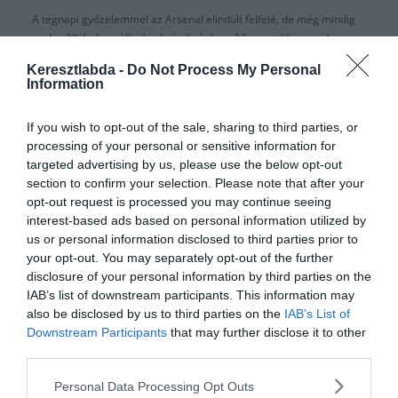
A tegnapi győzelemmel az Arsenal elindult felfelé, de még mindig
csak a 10. helyen állnak a bajnokságban, 11 ponttal lemaradva a
top 4-től.
Keresztlabda -
Do Not Process My Personal
Information
Ez a komplikált helyzet pedig távozásra készteti Aubameyangot
jövő nyáron, legalább is az angol sajtó szerint. A lefújás után
If you wish to opt-out of the sale, sharing to third parties, or
megkérdezték jövőjéről, amire a játékos szűkszavúan válaszolt:
processing of your personal or sensitive information for
“Az angol sajtó szeret pletykálni. Most itt vagyok. 100%-ig itt
targeted advertising by us, please use the below opt-out
vagyok.”
section to confirm your selection. Please note that after your
opt-out request is processed you may continue seeing
A jövőjével kapcsolatos találgatásokat az is generálja, hogy 18
interest-based ads based on personal information utilized by
hónap van hátra a szerződéséből. A Telegraph szerint
us or personal information disclosed to third parties prior to
Aubameyang szeretne a Bajnokok Ligájában játszani, és ezért a
your opt-out. You may separately opt-out of the further
nyáron eligazolhat. Európa legrangosabb kupasorozatában azóta
disclosure of your personal information by third parties on the
nem játszott, hogy az Arsenalhoz igazolt 2018 januárjában 65 Millió
IAB’s list of downstream participants. This information may
Euróért. A nehéz idénykezdet jelentősen csökkenti az esélyeiket, de
also be disclosed by us to third parties on the
IAB’s List of
ott van még az Európa Liga, aminek megnyerésével jegyet
Downstream Participants
that may further disclose it to other
válthatnak a Bajnokok Ligájába.
third parties.
Personal Data Processing Opt Outs