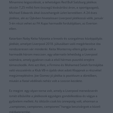
Minamino leigazolását, a tehetséges Red Bull Salzburg játékos
olcsón 7,25 millió font összegű kivásárlási áron, a sportigazgató,
Michael Edwards által összehangolt üzlet keretében. A 24 éves
játékos, aki az Újévben hivatalosan Liverpool játékossá válik, január
5-én részt vehet az FA Kupa harmadik fordulójában, az Everton
ellen.
Katarban Naby Keïta folytatta a kreatív és szorgalmas középpályás
játékát, amelyet Liverpool 2018. júliusában való megérkezése óta
rendszeresen vár mindenki. Keïta Monterrey elleni gólja volt a
harmadik három meccsen. egy alternatív lehetőség a Liverpool
számára, amely gyakran csak a első hármas pusztító erejére
támaszkodik. Ami azt illeti, a Firmino és Mohamed Salah formájába
való visszatérés a Klub VB-n újabb okot adott Kloppnak a részvétel
megünneplésére. Joe Gomez jó játéka is pozitívum a döntőben,
miután a fiatal védőnek nehéz volt a szezon kezdete.
Ez megint egy olyan torna volt, amely a Liverpool menedzserét
ismét elbűvölte a játékosok egységes gondolkodása és vágya a
győzelem mellett. Az öltözőn csak kis ünnepség volt, ahonnan a
„campiones, campiones, campiones” hangja beszivárgott a közeli
médiaterembe.