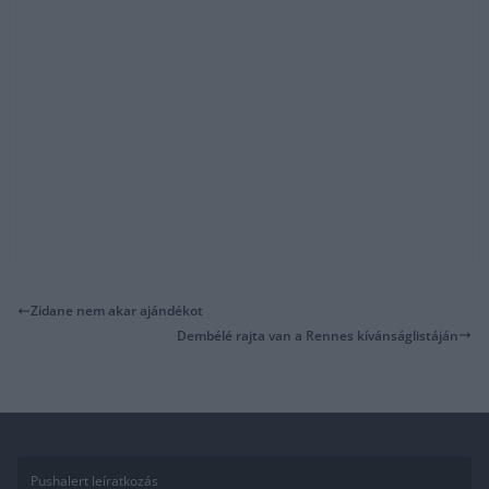
Zidane nem akar ajándékot
Dembélé rajta van a Rennes kívánságlistáján
Pushalert leíratkozás