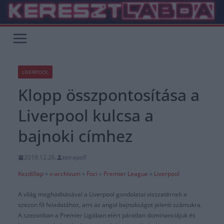
Skip
to
content
LIVERPOOL
Klopp összpontosítása a
Liverpool kulcsa a
bajnoki címhez
2019.12.26.
tetrapofi
Kezdőlap
»
x-archívum
»
Foci
»
Premier League
»
Liverpool
A világ meghódításával a Liverpool gondolatai visszatérnek a
szezon fő feladatához, ami az angol bajnokságot jelenti számukra.
A szezonban a Premier Ligában elért páratlan dominanciájuk és