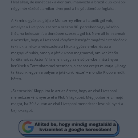
Hilal ellen, de ismét csak akkor tanulmányozta a brazil klub korábbi
négy mérkőzését, amikor Liverpool a helyét döntőbe foglalta.
A Firmino győztes gólja e Monterrey ellen a hatodik gól volt,
amelyet a Liverpool szerez a szezon 90. percében vagy később
(hét, ha beleszámít a döntőben szerzett gól is). Nem áll fenn annak
a veszélye, hogy a Liverpool könyörtelenségét magától értetődőnek
tekintik, amikor a veleszületett hitük a győzelembe, és az a
megnyilvánulás, amely a játékukban megmarad, amikor későn
fordítanak az Aston Villa ellen, vagy az első percben hátrányba
kerülnek a Tottenhammel szemben, a csapat erejét mutatja. „Hogy
tartásunk legyen a pályán a játékunk része” – mondta Klopp a múlt
héten.
„Szenzációs” Klopp írta le azt az érzést, hogy az első Liverpool
menedzserként nyerte el a Klub Világkupát. Még jobban érzi majd
magát, ha 30 év után az első Liverpool menedzser lesz aki nyeri a
bajnokságot.