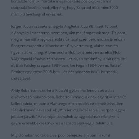
konzisztenciájuk mértéke megerősítette pozíciójukat a mai
csúcstalálkozón annak ellenére, hogy Katarból több mint 3000
mérföld távolságról érkeznek.
Jürgen Klopp csapata elhagyta Angliát a Klub VB miatt 10 pont
előnnyel a Leicesterrel szemben, akit ma látogatnak meg. Tíz pont
meg is maradt a legközelebbi riválissal szemben, miután Brendan
Rodgers csapatát a Manchester City verte meg, akikre szintén
figyelniük kell még. A Liverpool a klub történetében az első Klub
Világbajnoki címével tért vissza – ez olyan eredmény, amit nem ért
el, Bob Paisley csapata 1981-ben, Joe Fagan 1984-ben és Rafael
Benítez együttese 2005-ben – és hét hónapon belüli harmadik
trófeájával.
Andy Robertson szerint a Klub VB győzelme lendületet ad az
elkövetkező hónapokban. Roberto Firmino, akinek egy ritka interjút
kellett adnia, miután a Flamengo ellen rendezett döntőt követően
“Fifa-fickónak” nevezték el: „Minden mérkőzésen a Liverpool egyre
jobban játszik.” Az európai bajnokok az aggodalmak ellenére is
egyre erősebbek lesznek. ez a fáradtságot végül felülmúlja.
Míg Dohában voltak a Liverpool befejezte a japán Takumi