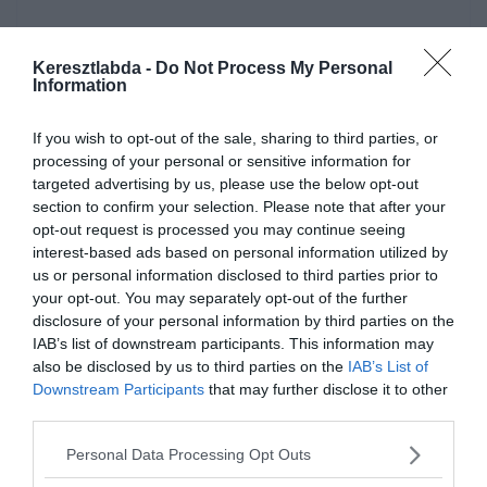
Klopp említette, még mielőtt elhagyta a Khalifa Nemzetközi
Stadiont Liverpool legújabb trófeájával, a Boxing Day leicesteri
Keresztlabda -
Do Not Process My Personal
kirándulása és az a lehetőség, hogy növeljék az előnyüket
Information
figyelemre méltó 13 pontra, mielőtt a bajnokság feléhez érkeztek
volna.
If you wish to opt-out of the sale, sharing to third parties, or
processing of your personal or sensitive information for
Vissza Angliába
targeted advertising by us, please use the below opt-out
section to confirm your selection. Please note that after your
opt-out request is processed you may continue seeing
A Liverpool folytatta a győzelmi sorozatát, annak ellenére, hogy
interest-based ads based on personal information utilized by
hiányzik Fabinho befolyása a középső középpályán 100% -os
us or personal information disclosed to third parties prior to
győzelemmel büszkélkedhet a hét olyan mérkőzésen, amelyen a
your opt-out. You may separately opt-out of the further
brazil kimaradt a sérülés miatt; és nem, az Aston Villa a Carabao
disclosure of your personal information by third parties on the
Cup-ban nem számít, mivel az első csapat Dohában volt. A Klopp
IAB’s list of downstream participants. This information may
szükséges rotálása alkalmi teljesítmény csökkenést hozott, de az
also be disclosed by us to third parties on the
IAB’s List of
eredmények nem változtak.
Downstream Participants
that may further disclose it to other
third parties.
Innentől óriási összeomlás lenne szüksége ahhoz, hogy Liverpool
ne adja hozzá a Premier League címet a világ- és az európai
Personal Data Processing Opt Outs
koronákhoz. És egy ilyen nagyságú formavesztés nem látszik
reálisnak. A Liverpool szurkolói már közel 30 éve vágyakoznak a 19.