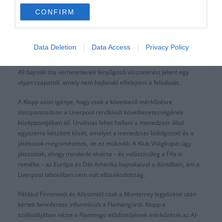
bajnoki címre, és ez a kimerítő várakozás a 2014-es drámai
CONFIRM
csúszás fájdalmas emlékeivel kombinálva a csend kódját működteti
a körül, amit 2020 tavasz ígér. A Manchester City reményei, hogy
megszerezzék sorozatban a harmadik Premier League bajnoki
Data Deletion
Data Access
Privacy Policy
címüket veszélyben van. Az eddigi 17 forduló tizenhat győzelme, az
utóbbi 27-ből 26 az előző szezonnal együtt, és az, hogy Anfielden
49 bajnoki óta verhetetlenek lenyűgöző visszatérést jelent egy
olyan csapattól, amely nem hajlandó elfelejteni a feladatát.
A Klopp azon igénye, hogy csak a következő mérkőzésre
összpontosítson a Liverpool rendkívüli következetességének
középpontjában áll. Unalmas lehet hallani a menedzser által
egyszerre készített klisét, amelyet a menedzser kidolgozott és a
játékosok megismételtek, de ez működik. A Klub Világkupát úgy
játszották, ahogy mindenki elvárta – és valószínűleg a Fifa is
remélte – az Európa és Dél-Amerika bajnokaival a döntőben, ám a
Liverpool táborában nem volt elbizakodottság.
Például Firminotól és Alissontól csak a Monterrey legyőzése után
kértek bennfentes információt a Flamengóról. Klopp a
szállodájában nézte a Flamengo elődöntőjének mérkőzését az Al-