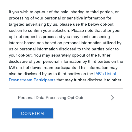
A középpályást a 18. percben kellett lecserélni a végül 1:1-es
If you wish to opt-out of the sale, sharing to third parties, or
végeredménnyel zárult szerdai meccsen egy rossz leérkezés után.
processing of your personal or sensitive information for
A vizsgálatok megállapították, hogy a játékost nem kell műteni, de
targeted advertising by us, please use the below opt-out
az idei naptári évben már nem játszat és a jövő év elején térhet
section to confirm your selection. Please note that after your
vissza.
opt-out request is processed you may continue seeing
interest-based ads based on personal information utilized by
A brazil játékos elkezdte rehabilitációját a csapat orvosi stábjával
us or personal information disclosed to third parties prior to
Melwoodban.
your opt-out. You may separately opt-out of the further
disclosure of your personal information by third parties on the
IAB’s list of downstream participants. This information may
also be disclosed by us to third parties on the
IAB’s List of
Downstream Participants
that may further disclose it to other
third parties.
Personal Data Processing Opt Outs
CONFIRM