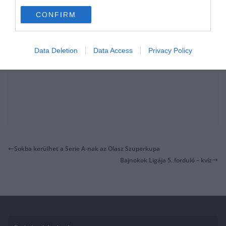
CONFIRM
Data Deletion
Data Access
Privacy Policy
Sokba kerülhet a Serie A-nak az Olasz Szuperkupa
Bajnokok Ligája 5. forduló – kvíz