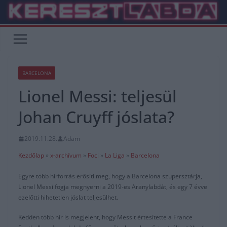
Skip
to
content
BARCELONA
Lionel Messi: teljesül
Johan Cruyff jóslata?
2019.11.28.
Adam
Kezdőlap
»
x-archívum
»
Foci
»
La Liga
»
Barcelona
Egyre több hírforrás erősíti meg, hogy a Barcelona szupersztárja,
Lionel Messi fogja megnyerni a 2019-es Aranylabdát, és egy 7 évvel
ezelőtti hihetetlen jóslat teljesülhet.
Kedden több hír is megjelent, hogy Messit értesítette a France