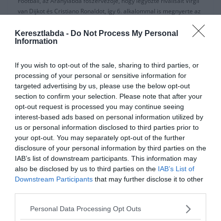
Football, az Aranylabda főszervezője, hogy legyőzte riválisait Virgil
van Dijkot és Cristiano Ronaldot, így 6. alkalommal is megnyerte az
elismerést.
Keresztlabda -
Do Not Process My Personal
2012 januárjában Messi sikerét jósolta a klub legendája Johan
Information
Cruyff, aki kiállt az argentin szupersztár mellett és szerinte soha se
látott magasságok várnak, az akkor sorozatban harmadszor is
If you wish to opt-out of the sale, sharing to third parties, or
győztes játékosra.
processing of your personal or sensitive information for
targeted advertising by us, please use the below opt-out
“Messi már megnyert kettőt és Ő lesz a történelem legtöbb
section to confirm your selection. Please note that after your
Aranylabdával rendelkező játékosa.” -jósolta Cruyff 2012-ben az
opt-out request is processed you may continue seeing
Olenak adott interjújában.
interest-based ads based on personal information utilized by
us or personal information disclosed to third parties prior to
“Játékát elnézve, sokkal többet is nyerhet. Öt, hat vagy hét
your opt-out. You may separately opt-out of the further
Aranylabdával fejezheti be.”
disclosure of your personal information by third parties on the
IAB’s list of downstream participants. This information may
Ami még hihetetlenebbé teszi a jóslatot, hogy amikor Cruyff
also be disclosed by us to third parties on the
IAB’s List of
megtette, akkor nem volt még olyan játékos aki több, mint
Downstream Participants
that may further disclose it to other
háromszor megnyerte volna az Aranylabdát.
third parties.
Personal Data Processing Opt Outs