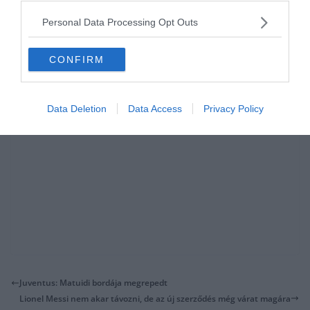
hogy a nyáron távozott Keylor Navas. A belga játékos sorozatban az
Personal Data Processing Opt Outs
ötödik találkozón maradt kapott gól nélkül.
CONFIRM
Data Deletion
Data Access
Privacy Policy
Juventus: Matuidi bordája megrepedt
Lionel Messi nem akar távozni, de az új szerződés még várat magára