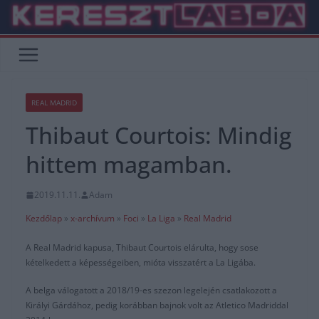
Skip
to
content
REAL MADRID
Thibaut Courtois: Mindig
hittem magamban.
2019.11.11.
Adam
Kezdőlap
»
x-archívum
»
Foci
»
La Liga
»
Real Madrid
A Real Madrid kapusa, Thibaut Courtois elárulta, hogy sose
kételkedett a képességeiben, mióta visszatért a La Ligába.
A belga válogatott a 2018/19-es szezon legelején csatlakozott a
Királyi Gárdához, pedig korábban bajnok volt az Atletico Madriddal