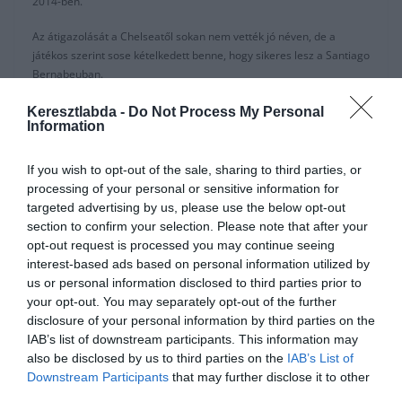
2014-ben.
Az átigazolását a Chelseatől sokan nem vették jó néven, de a
játékos szerint sose kételkedett benne, hogy sikeres lesz a Santiago
Bernabeuban.
“Mindig nyugodt maradtam.” -mondta a Marcának adott
Keresztlabda -
Do Not Process My Personal
Information
interjújában
az Eibar elleni 4:0-as siker
után.
“Tudom mennyit érek és mindent megtettem.”
If you wish to opt-out of the sale, sharing to third parties, or
processing of your personal or sensitive information for
“Tény, az olyan szinten lévő kapusok, mint én, mindig többet
targeted advertising by us, please use the below opt-out
akarnak.”
section to confirm your selection. Please note that after your
opt-out request is processed you may continue seeing
“Több bravúr és jobb teljesítmény.”
interest-based ads based on personal information utilized by
us or personal information disclosed to third parties prior to
“Sose vesztettem el az önbizalmamat és jól érzem magam.”
your opt-out. You may separately opt-out of the further
disclosure of your personal information by third parties on the
Courtoist Zinedine Zidane októberben pihentette, annak ellenére,
IAB’s list of downstream participants. This information may
hogy a klub közleményben cáfolta azokat a híreket, hogy
also be disclosed by us to third parties on the
IAB’s List of
szorongástól szenvedne, amit most a kapus személyesen is cáfolt.
Downstream Participants
that may further disclose it to other
A 27 éves hálóőr most már Zidane első számú kapusa, azok után,
third parties.