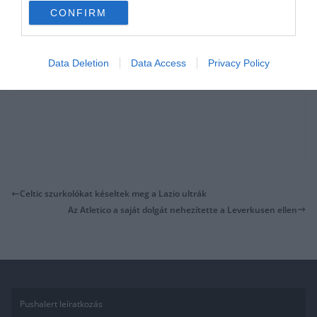
CONFIRM
Data Deletion
Data Access
Privacy Policy
Celtic szurkolókat késeltek meg a Lazio ultrák
Az Atletico a saját dolgát nehezítette a Leverkusen ellen
Pushalert leíratkozás