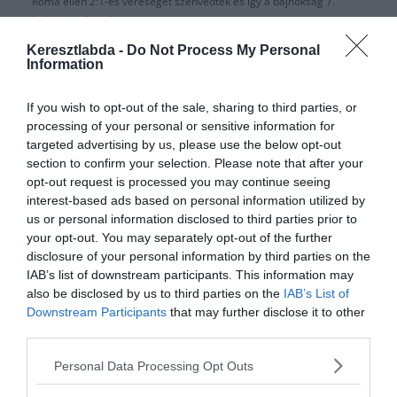
Roma ellen 2:1-es vereséget szenvedtek és így a bajnokság 7.
helyére csúsztak vissza.
Keresztlabda -
Do Not Process My Personal
Az eredmény miatt a Napoli elnöke, Aurelio De Laurentiis
Information
edzőtáborba küldte a csapatot a következő Serie A meccs
kezdéséig.
If you wish to opt-out of the sale, sharing to third parties, or
processing of your personal or sensitive information for
A játékosok ennek nem voltak hajlandók eleget tenni az
targeted advertising by us, please use the below opt-out
utasításnak, és a keddi Salzburg elleni 1:1-es Bajnokok Ligája
section to confirm your selection. Please note that after your
döntetlen után inkább hazamentek.
opt-out request is processed you may continue seeing
A legfrissebb hírek szerint De Laurentiis úgy döntött, hogy eladja
interest-based ads based on personal information utilized by
azokat a játékosokat, akik ellene hangolják az öltözőt.
us or personal information disclosed to third parties prior to
your opt-out. You may separately opt-out of the further
Így Mertens és Callejón is új csapatot kereshet magának a télen,
disclosure of your personal information by third parties on the
valószínűleg túl sokat nem kaphat értük a csapat, mert mindkét
IAB’s list of downstream participants. This information may
játékos szerződése utolsó évében jár és a nyáron akár ingyen is
also be disclosed by us to third parties on the
IAB’s List of
távozhatnak.
Downstream Participants
that may further disclose it to other
third parties.
Personal Data Processing Opt Outs