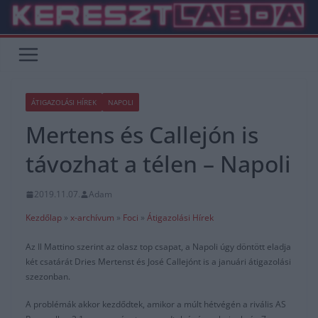
Skip
to
content
ÁTIGAZOLÁSI HÍREK
NAPOLI
Mertens és Callejón is
távozhat a télen – Napoli
2019.11.07.
Adam
Kezdőlap
»
x-archívum
»
Foci
»
Átigazolási Hírek
Az Il Mattino szerint az olasz top csapat, a Napoli úgy döntött eladja
két csatárát Dries Mertenst és José Callejónt is a januári átigazolási
szezonban.
A problémák akkor kezdődtek, amikor a múlt hétvégén a rivális AS