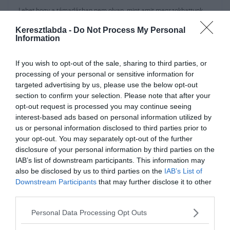
Lehet hogy a támadásban nem olyan, mint amit megszokhattunk
tőle, viszont a védekezésben sokkal hatékonyabb lett. Ez
Keresztlabda -
Do Not Process My Personal
megfigyelhető volt a
Levante
ellen is.
Information
Nyolcszor szerzett labdát, ebből ötöt a saját térfelén, de csak két
lövésig jutott el a meccsen. Az egy alapigazság a futballban, hogy a
If you wish to opt-out of the sale, sharing to third parties, or
védekezésből mindenkinek ki kell vennie a részét, főleg hogy
processing of your personal or sensitive information for
Griezmann ‘elődje’,
Philippe Coutinho
ezen a téren hagyott kívánni
targeted advertising by us, please use the below opt-out
valót maga után. De a franciát a támadósorba vették, pont oda,
section to confirm your selection. Please note that after your
ahol az utóbbi időben már nem jeleskedik.
opt-out request is processed you may continue seeing
interest-based ads based on personal information utilized by
A számok is ezt támasztják alá. A
Valencia
ellenében például 17
us or personal information disclosed to third parties prior to
lövése volt, ebből 11 ment kapura. Labdát 34 alkalommal szerzett,
your opt-out. You may separately opt-out of the further
ez pont a duplája a lövéseinek.
Luis Suarez
számai: 27 lövés (20
disclosure of your personal information by third parties on the
kapura) és 16 labdaszerzés, míg
Messi
24(18) lövést és csak 10
IAB’s list of downstream participants. This information may
labdaszerzést produkált ugyanazon a meccsen.
also be disclosed by us to third parties on the
IAB’s List of
Downstream Participants
that may further disclose it to other
third parties.
Personal Data Processing Opt Outs