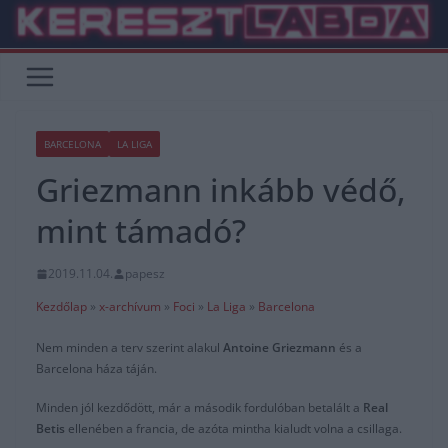
Skip
to
content
BARCELONA
LA LIGA
Griezmann inkább védő,
mint támadó?
2019.11.04.
papesz
Kezdőlap
»
x-archívum
»
Foci
»
La Liga
»
Barcelona
Nem minden a terv szerint alakul
Antoine Griezmann
és a
Barcelona háza táján.
Minden jól kezdődött, már a második fordulóban betalált a
Real
Betis
ellenében a francia, de azóta mintha kialudt volna a csillaga.