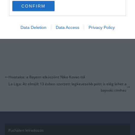
CONFIRM
Data Deletion
Data Access
Privacy Policy
Hivatalos: a Bayern elköszönt Niko Kovac-tól
La Liga: Az elmúlt 13 évben szerzett legkevesebb pont is elég lehet a
bajnoki címhez
Pushalert leíratkozás