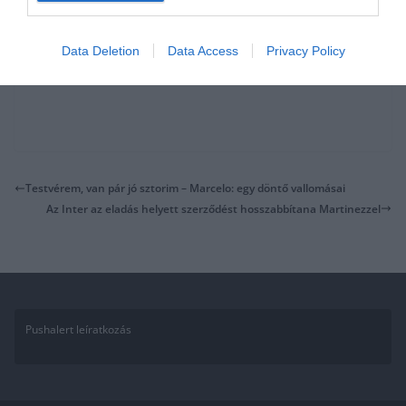
Data Deletion
Data Access
Privacy Policy
Testvérem, van pár jó sztorim – Marcelo: egy döntő vallomásai
Az Inter az eladás helyett szerződést hosszabbítana Martinezzel
Pushalert leíratkozás