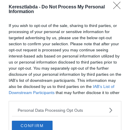
közleményében.
Keresztlabda -
Do Not Process My Personal
Information
“A klub szeretné megköszöni Tudor és Vucko munkáját. A keretet
ideiglenesen Luca Gotti fogja irányítani.”
If you wish to opt-out of the sale, sharing to third parties, or
A korábbi Juventus hátvéd márciusban tért vissza a klubhoz és
processing of your personal or sensitive information for
segített megmenteni a csapatot a kieséstől.
targeted advertising by us, please use the below opt-out
section to confirm your selection. Please note that after your
Az Atalanta elleni 7:1-es és a Roma elleni 4:0-ás vereség után
opt-out request is processed you may continue seeing
azonban nem volt más választása a vezetőségnek.
interest-based ads based on personal information utilized by
us or personal information disclosed to third parties prior to
Az Udinese a gólokkal is hadilábon állt, 5 találatot szereztek
your opt-out. You may separately opt-out of the further
legutóbbi 10 mérkőzésükön ami a legkevesebb a Serie A-ban.
disclosure of your personal information by third parties on the
IAB’s list of downstream participants. This information may
A korábbi Milan edző, Gennaro Gattuso a favorit a posztra.
also be disclosed by us to third parties on the
IAB’s List of
Downstream Participants
that may further disclose it to other
third parties.
Personal Data Processing Opt Outs
CONFIRM