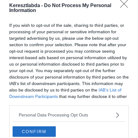
Keresztlabda -
Do Not Process My Personal
A The Guardian szerint a klub inkább hagyja, hogy ingyen távozzon,
Information
mint hogy a télen eladják.
A Premier Leagueben szereplő csapatnak nem lenne elég ideje
If you wish to opt-out of the sale, sharing to third parties, or
megfelelő helyettest találni, és nem szeretnének egy pánik
processing of your personal or sensitive information for
igazolást. Januárban a játékossal elkezdhet az Inter tárgyalni, hogy
targeted advertising by us, please use the below opt-out
szerződése lejárta után Olaszországban folytassa.
section to confirm your selection. Please note that after your
opt-out request is processed you may continue seeing
Az Inter vezetősége három éves szerződést kínálhat a játékosnak,
interest-based ads based on personal information utilized by
ami elég lehet, hogy ott hagyja Angliát Olaszországért. A Spurs
us or personal information disclosed to third parties prior to
lehet, hogy szintén szerződést ajánl a belga hátvédnek, de most a
your opt-out. You may separately opt-out of the further
szezonra biztosan megtartják, hogy nagyobb esélyük legyen a top 4
disclosure of your personal information by third parties on the
elérésére.
IAB’s list of downstream participants. This information may
also be disclosed by us to third parties on the
IAB’s List of
Downstream Participants
that may further disclose it to other
third parties.
Personal Data Processing Opt Outs
CONFIRM