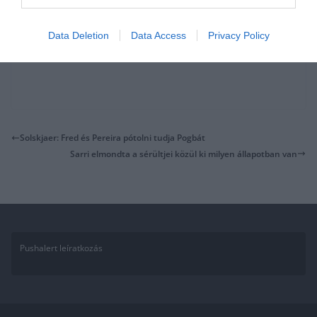
Data Deletion
Data Access
Privacy Policy
Solskjaer: Fred és Pereira pótolni tudja Pogbát
Sarri elmondta a sérültjei közül ki milyen állapotban van
Pushalert leíratkozás