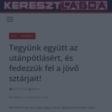
Skip
to
content
FOCI
VÉLEMÉNY
Tegyünk együtt az
utánpótlásért, és
fedezzük fel a jövő
sztárjait!
2019.10.19.
Adam
Kezdőlap
»
x-archívum
»
Foci
Kérhetek 3 percet, hogy végig olvasd? Igyekszem rövidre fogni.