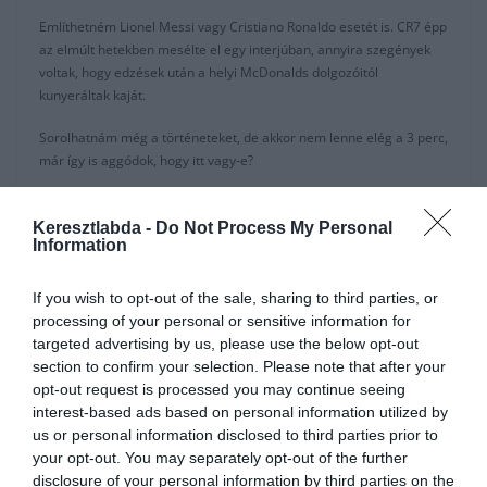
Említhetném Lionel Messi vagy Cristiano Ronaldo esetét is. CR7 épp
az elmúlt hetekben mesélte el egy interjúban, annyira szegények
voltak, hogy edzések után a helyi McDonalds dolgozóitól
kunyeráltak kaját.
Sorolhatnám még a történeteket, de akkor nem lenne elég a 3 perc,
már így is aggódok, hogy itt vagy-e?
Esélyt kaptak, amivel éltek. És mivel sose adták fel, így most
világsztárok, kiteljesedhetett a tehetségük. Talán Klopp foglalta
Keresztlabda -
Do Not Process My Personal
Information
össze a legjobban a The Player Tribunenek írt cikkében (
a teljeset
itt olvashatják el
):
If you wish to opt-out of the sale, sharing to third parties, or
“
Láttam, hogy egy kerek labda mit tud tenni a játékosok életével. A
processing of your personal or sensitive information for
személyes fejlődése Mo Salahnak, Sadio Manénak, Roberto
targeted advertising by us, please use the below opt-out
Firminonak és a többi srácnak hihetetlen. Össze sem hasonlítható
section to confirm your selection. Please note that after your
azokkal a nehézségekkel, amikkel nekem fiatalként Németországban
opt-out request is processed you may continue seeing
szembe kellett néznem. Annyi alkalmuk lett volna könnyedén feladni,
interest-based ads based on personal information utilized by
de ők nem voltak hajlandóak rá.
us or personal information disclosed to third parties prior to
your opt-out. You may separately opt-out of the further
Nem Istenek. Egyszerűen csak soha sem adták fel az álmaikat.
“
disclosure of your personal information by third parties on the