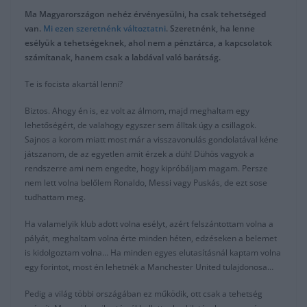
Ma Magyarországon nehéz érvényesülni, ha csak tehetséged
van.
Mi ezen szeretnénk változtatni
. Szeretnénk, ha lenne
esélyük a tehetségeknek, ahol nem a pénztárca, a kapcsolatok
számítanak, hanem csak a labdával való barátság.
Te is focista akartál lenni?
Biztos. Ahogy én is, ez volt az álmom, majd meghaltam egy
lehetőségért, de valahogy egyszer sem álltak úgy a csillagok.
Sajnos a korom miatt most már a visszavonulás gondolatával kéne
játszanom, de az egyetlen amit érzek a düh! Dühös vagyok a
rendszerre ami nem engedte, hogy kipróbáljam magam. Persze
nem lett volna belőlem Ronaldo, Messi vagy Puskás, de ezt sose
tudhattam meg.
Ha valamelyik klub adott volna esélyt, azért felszántottam volna a
pályát, meghaltam volna érte minden héten, edzéseken a belemet
is kidolgoztam volna… Ha minden egyes elutasításnál kaptam volna
egy forintot, most én lehetnék a Manchester United tulajdonosa…
Pedig a világ többi országában ez működik, ott csak a tehetség