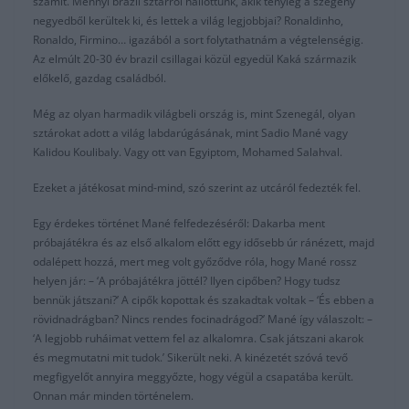
számít. Mennyi brazil sztárról hallottunk, akik tényleg a szegény
negyedből kerültek ki, és lettek a világ legjobbjai? Ronaldinho,
Ronaldo, Firmino… igazából a sort folytathatnám a végtelenségig.
Az elmúlt 20-30 év brazil csillagai közül egyedül Kaká származik
előkelő, gazdag családból.
Még az olyan harmadik világbeli ország is, mint Szenegál, olyan
sztárokat adott a világ labdarúgásának, mint Sadio Mané vagy
Kalidou Koulibaly. Vagy ott van Egyiptom, Mohamed Salahval.
Ezeket a játékosat mind-mind, szó szerint az utcáról fedezték fel.
Egy érdekes történet Mané felfedezéséről: Dakarba ment
próbajátékra és az első alkalom előtt egy idősebb úr ránézett, majd
odalépett hozzá, mert meg volt győződve róla, hogy Mané rossz
helyen jár: – ‘A próbajátékra jöttél? Ilyen cipőben? Hogy tudsz
bennük játszani?’ A cipők kopottak és szakadtak voltak – ‘És ebben a
rövidnadrágban? Nincs rendes focinadrágod?’ Mané így válaszolt: –
‘A legjobb ruháimat vettem fel az alkalomra. Csak játszani akarok
és megmutatni mit tudok.’ Sikerült neki. A kinézetét szóvá tevő
megfigyelőt annyira meggyőzte, hogy végül a csapatába került.
Onnan már minden történelem.