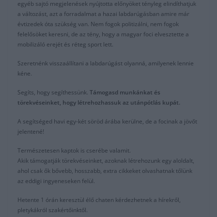
egyéb sajtó megjelenések nyújtotta előnyöket tényleg elindíthatjuk
a változást, azt a forradalmat a hazai labdarúgásban amire már
évtizedek óta szükség van. Nem fogok politizálni, nem fogok
felelősöket keresni, de az tény, hogy a magyar foci elvesztette a
mobilizáló erejét és réteg sport lett.
Szeretnénk visszaállítani a labdarúgást olyanná, amilyenek lennie
kéne.
Segíts, hogy segíthessünk.
Támogasd munkánkat és
törekvéseinket, hogy létrehozhassuk az utánpótlás kupát.
A segítséged havi egy-két söröd árába kerülne, de a focinak a jövőt
jelentené!
Természetesen kaptok is cserébe valamit.
Akik támogatják törekvéseinket, azoknak létrehozunk egy aloldalt,
ahol csak ők bővebb, hosszabb, extra cikkeket olvashatnak tőlünk
az eddigi ingyeneseken felül.
Hetente 1 órán keresztül élő chaten kérdezhetnek a hírekről,
pletykákról szakértőinktől.