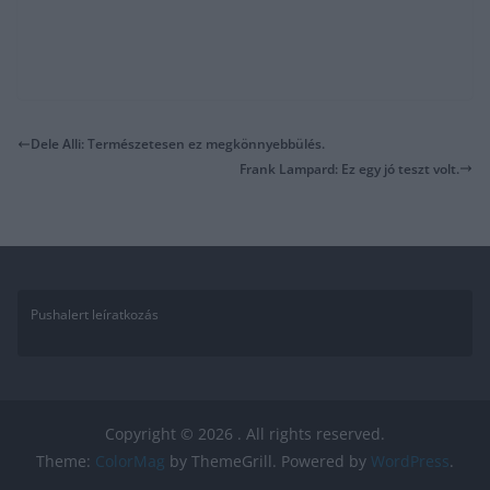
Dele Alli: Természetesen ez megkönnyebbülés.
Frank Lampard: Ez egy jó teszt volt.
Pushalert leíratkozás
Copyright © 2026
. All rights reserved.
Theme:
ColorMag
by ThemeGrill. Powered by
WordPress
.