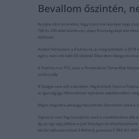
Bevallom őszintén, n
Kezdjük ott a történetet, hogy írtam már európai nagy csa
100 és 200 oldal között van, olyan finomságokkal tele tömv
átlátható.
Amikor felmentem a fradi.hu-ra, és megnyitottam a 2018-a
egész nem volt több 50 oldalnál. Elkezdtem kibogarászni a
A fradi.hu-n az FTC, azaz a Ferencvárosi Torna Klub könyve
szakosztály.
A Google sem volt a barátom. Végül emailt írtam a Fradin
az Igazságügyi Minisztérium nyilvános adatbázisához irányí
Végre megvolt a pénzügyi beszámoló. Szerettem volna a cik
Sajnos ez nem fog összejönni, mert a rendelkezésre álló a
így az egy-egy játékosra jutó költséget se lehet kiszámoln
közötti időszakra közel 3 Milliárd, pontosan 2 984 311 000