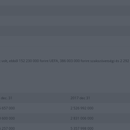
olt, ebből 152 230 000 forint UEFA, 386 003 000 forint szakszövetségi és 2 292 7
 dec. 31
2017 dec 31
5 657 000
2 526 992 000
0 600 000
2 831 006 000
6 257 000
5 357 998 000