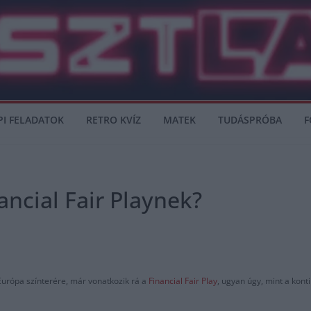
PI FELADATOK
RETRO KVÍZ
MATEK
TUDÁSPRÓBA
F
ancial Fair Playnek?
 Európa színterére, már vonatkozik rá a
Financial Fair Play
, ugyan úgy, mint a kon