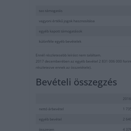
tao támogatás
vagyoni értékű jogok hasznosítása
egyéb kapott támogatások
különféle egyéb bevételek
Ennél részletesebb leírást nem találtam.
2017 decemberében az egyéb bevétel 2 831 006 000 forint v
részletezve ennek az összetétele).
Bevételi összegzés
2016
nettó árbevétel
1 73
egyéb bevétel
2 64
összesen
4 37