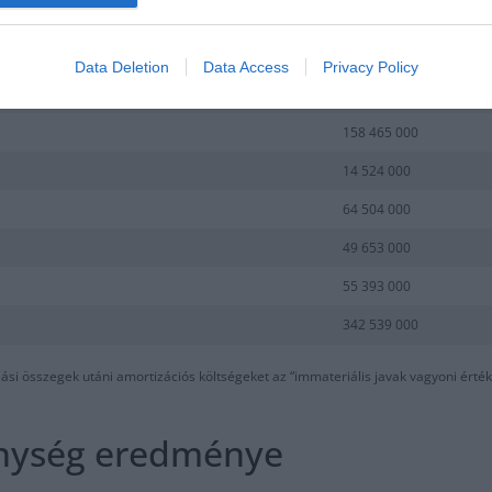
utazás, szállás, edzőtábor, szállítás, bérleti díjak, raktározás, ügyvédi költségek,
almazott) bérköltsége, valamint az utánuk fizetendő járulékok.
Data Deletion
Data Access
Privacy Policy
2017 dec 31
158 465 000
14 524 000
64 504 000
49 653 000
55 393 000
342 539 000
olási összegek utáni amortizációs költségeket az “immateriális javak vagyoni érté
enység eredménye