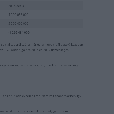
2018 dec 31
4 300 056 000
5 595 490 000
-1 295 434 000
sokkal többről szól a mérleg, a klubok (vállalatok) kezében
y az FTC Labdarúgó Zrt. 2016 és 2017 tisztességes
 egyéb támogatások összegétől, ezzel borítva az amúgy
1-én zárult adó évben a Fradi nem volt csoportkörben, így
sokból, de mivel nincs részletes adat, így ez nem