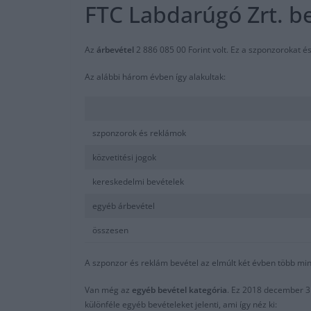
FTC Labdarúgó Zrt. b
Az
árbevétel
2 886 085 00 Forint volt. Ez a szponzorokat és
Az alábbi három évben így alakultak:
szponzorok és reklámok
közvetitési jogok
kereskedelmi bevételek
egyéb árbevétel
összesen
A szponzor és reklám bevétel az elmúlt két évben több min
Van még az
egyéb bevétel kategória
. Ez 2018 december 31
különféle egyéb bevételeket jelenti, ami így néz ki: