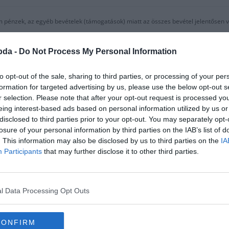
m pénzek, az egyéb bevételek (támogatások) miatt az összes bevétel jelentősen v
iadások
bda -
Do Not Process My Personal Information
, de itt se volt segítségemre a kiegészítő melléklet.
to opt-out of the sale, sharing to third parties, or processing of your per
formation for targeted advertising by us, please use the below opt-out s
2016 dec. 31
2017 dec 31
r selection. Please note that after your opt-out request is processed y
eing interest-based ads based on personal information utilized by us or
1 097 920 000
1 538 352 000
disclosed to third parties prior to your opt-out. You may separately opt-
losure of your personal information by third parties on the IAB’s list of
2 796 140 000
3 181 022 000
. This information may also be disclosed by us to third parties on the
IA
231 364 000
342 539 000
Participants
that may further disclose it to other third parties.
191 859 000
203 655 000
4 317 283 000
5 265 568 000
l Data Processing Opt Outs
énybe vett szolgáltatások értékét, az egyéb szolgáltatások értékét és az eladott s
CONFIRM