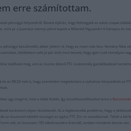
em erre számítottam.
patok pénzügyi helyzetéről. Bevett eljárás, hogy felmegyek az adott csapat olda
e, mint pl. a Juventus mennyi pénzt kapott a Milantól Higuainért 6 hónapra és me
s pénzügyi beszámolót, akkor jöttem rá, hogy ez most más lesz. Kemény fába vág
 számokat, eltöltöttem vele jó pár órát mire leesett, hogy igen csak homályon v
lése található meg, ami az összes létező FTC szakosztály gazdálkodását tartalmaz
ak és az MLSZ-nek is, hogy szeretném megtekinteni a nyilvános könyvelését az FT
tott.
ket úgy megírni, mint a többi klubét, így összehasonlíthatóvá tenni a
Barcelonáv
datok korántsem olyan részletesek. Az a legkevesebb probléma, hogy a játékosok 
i, de az összevont tételek összegei az egész FTC Zrt.-re vonatkoznak. Tehát a bé
 Forint volt, ez összesen 185 alkalmazottra értendő, amiben mindenki benne van, 