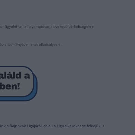
kor figyelni kell a folyamatosan növekedő bérköltségekre
év eredményével lehet ellensúlyozni.
nk a Bajnokok Ligájáról, de a La Liga sikereket se feledjük