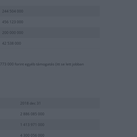
244 504 000
456 123 000
200 000 000
42 538 000
73 000 forint egyéb támogatás (itt se lett jobban
2018 dec 31
2 886 085 000
1 413 971 000
4 300 056 000