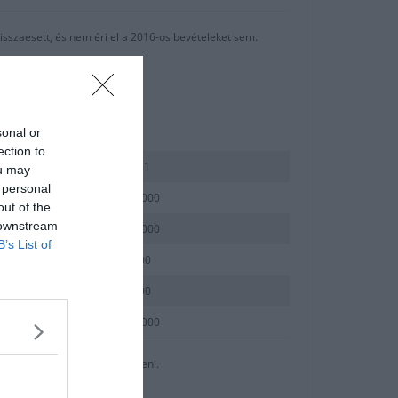
isszaesett, és nem éri el a 2016-os bevételeket sem.
sonal or
ection to
2018 dec 31
ou may
 personal
1 336 531 000
out of the
 downstream
3 324 398 000
B’s List of
487 136 000
447 425 000
5 595 490 000
zolgáltatások értékét kell érteni.