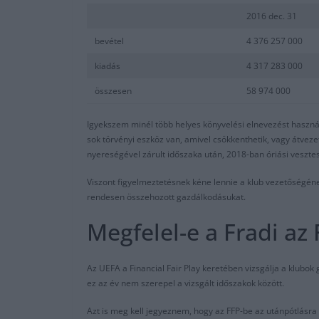
2016 dec. 31
bevétel
4 376 257 000
kiadás
4 317 283 000
összesen
58 974 000
Igyekszem minél több helyes könyvelési elnevezést használn
sok törvényi eszköz van, amivel csökkenthetik, vagy átveze
nyereségével zárult időszaka után, 2018-ban óriási veszte
Viszont figyelmeztetésnek kéne lennie a klub vezetőségén
rendesen összehozott gazdálkodásukat.
Megfelel-e a Fradi az 
Az UEFA a Financial Fair Play keretében vizsgálja a klubo
ez az év nem szerepel a vizsgált időszakok között.
Azt is meg kell jegyeznem, hogy az FFP-be az utánpótlásra 