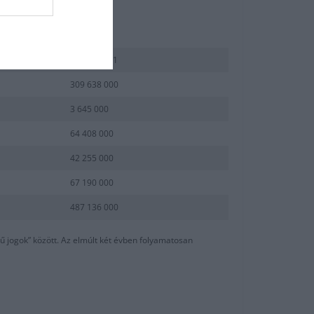
 bírók, orvosok és hasonlók.
2018 dec 31
309 638 000
3 645 000
64 408 000
42 255 000
67 190 000
487 136 000
kű jogok” között. Az elmúlt két évben folyamatosan