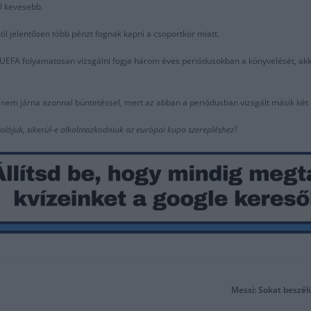
el kevesebb.
l jelentősen több pénzt fognak kapni a csoportkör miatt.
az UEFA folyamatosan vizsgálni fogja három éves periódusokban a könyvelését, ak
em járna azonnal büntetéssel, mert az abban a periódusban vizsgált másik két 
lójuk, sikerül-e alkalmazkodniuk az európai kupa szerepléshez
?
Messi: Sokat beszélü