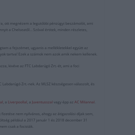
lára, ott megnézem a legutóbbi pénzügyi beszámolót, ami
nnyit a Chelseatől… Szóval értitek, minden részletes,
tam a fejszémet, ugyanis a mellékletekkel együtt az
agyok tartva! Ezek a számok nem azok amik nekem kellenek.
za, kivéve az FTC Labdarúgó Zrt.-ét, ami a foci
C Labdarúgó Zrt.-nek. Az MLSZ készségesen válaszolt, és
al
, a
Liverpoollal
, a
Juventusszal
vagy épp az
AC Milannal
.
fizetése nem nyilvános, ahogy az átigazolási díjak sem,
rköltség például a 2017 január 1 és 2018 december 31
nem csak a focisták.