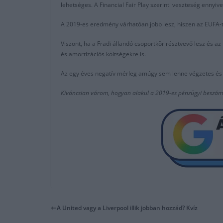
lehetséges. A Financial Fair Play szerinti veszteség ennyiv
A 2019-es eredmény várhatóan jobb lesz, hiszen az EUFA-tó
Viszont, ha a Fradi állandó csoportkör résztvevő lesz és 
és amortizációs költségekre is.
Az egy éves negatív mérleg amúgy sem lenne végzetes és n
Kíváncsian várom, hogyan alakul a 2019-es pénzügyi beszámo
A United vagy a Liverpool illik jobban hozzád? Kvíz