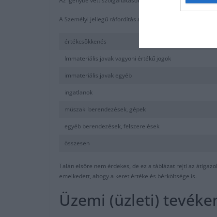
Az igénybe vett szolgáltatásoknál olyanok találhatóak, mint 
A Személyi jellegű ráfordítás a személyzet (mind a 185 alk
értékcsökkenés
Immateriális javak vagyoni értékű jogok
immateriális javak egyéb
ingatlanok
müszaki berendezések, gépek
egyéb berendezések, felszerelések
összesen
Talán elsőre nem érdekes, de ez a táblázat rejti az átigaz
emelkedett, ahogy a keret értéke és bérköltsége is.
Üzemi (üzleti) tevék