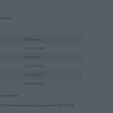
t jelenti.
2018 dec 31
1 427 529 000
18 646 000
1 221 744 000
218 166 000
2 886 085 000
n is jelentős.
03 000 forint szakszövetség támogatást és 943 165 000