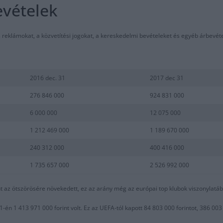
evételek
 reklámokat, a közvetítési jogokat, a kereskedelmi bevételeket és egyéb árbevétel
2016 dec. 31
2017 dec 31
276 846 000
924 831 000
6 000 000
12 075 000
1 212 469 000
1 189 670 000
240 312 000
400 416 000
1 735 657 000
2 526 992 000
t az ötszörösére növekedett, ez az arány még az európai top klubok viszonylatába
-én 1 413 971 000 forint volt. Ez az UEFA-tól kapott 84 803 000 forintot, 386 0