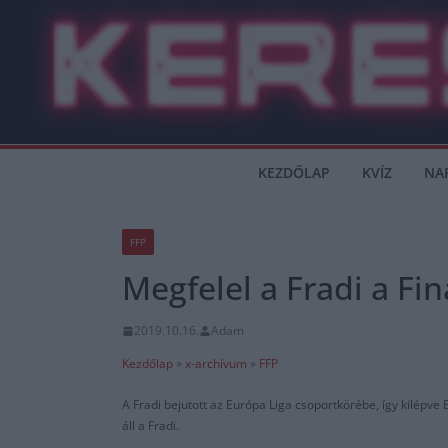
Skip
to
content
KEZDŐLAP
KVÍZ
NA
FFP
Megfelel a Fradi a Fin
2019.10.16.
Adam
Kezdőlap
»
x-archívum
»
FFP
A Fradi bejutott az Európa Liga csoportkörébe, így kilépve
áll a Fradi.