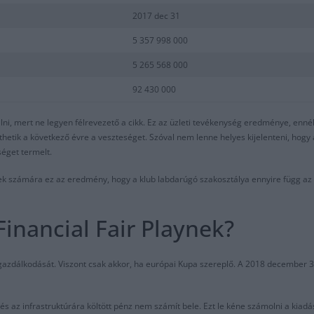
2017 dec 31
5 357 998 000
5 265 568 000
92 430 000
i, mert ne legyen félrevezető a cikk. Ez az üzleti tevékenység eredménye, ennél 
thetik a következő évre a veszteséget. Szóval nem lenne helyes kijelenteni, hog
séget termelt.
ek számára ez az eredmény, hogy a klub labdarúgó szakosztálya ennyire függ az
Financial Fair Playnek?
k gazdálkodását. Viszont csak akkor, ha európai Kupa szereplő. A 2018 december 3
és az infrastruktúrára költött pénz nem számít bele. Ezt le kéne számolni a kiadá