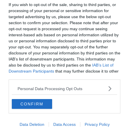
If you wish to opt-out of the sale, sharing to third parties, or
processing of your personal or sensitive information for
“A négy éve alatt megmutatta, hogy számít az utánpótlásra. Én az
targeted advertising by us, please use the below opt-out
egyike vagyok azoknak, akik esélyt kaptak.”
section to confirm your selection. Please note that after your
Alexander-Arnold a héten ünnepelte a 21. születésnapját, de már
opt-out request is processed you may continue seeing
Bajnokok Ligája győztes, és a valaha volt legfiatalabb játékos, aki
interest-based ads based on personal information utilized by
egymást követő két Bajnokok Ligájában is kezdő volt.
us or personal information disclosed to third parties prior to
your opt-out. You may separately opt-out of the further
A hátvéd a trófeák megnyerésére koncentrál mind csapatával,
disclosure of your personal information by third parties on the
mind a válogatottal. Jelenleg az Angol nemzeti csapattal készül a
IAB’s list of downstream participants. This information may
soron következő Csehország és Bulgária elleni Európa Bajnoki
also be disclosed by us to third parties on the
IAB’s List of
selejtezőkre.
Downstream Participants
that may further disclose it to other
third parties.
“Az elmúlt pár év olyan mint egy forgószél. Nagyon gyorsan eltelt.
Sose gondoltam, hogy ilyen jól fognak elsülni a dolgok, de hálás
Personal Data Processing Opt Outs
vagyok érte és nagyon szerencsés, hogy a megfelelő edzőtől, a
megfelelő időben megkaptam az esélyt.”
CONFIRM
“Élni tudtam velük, így még többet kaptam. Nagyon hálás vagyok
érte.”
Data Deletion
Data Access
Privacy Policy
“Ehhez hasonló, mint amikor megnyersz egy trófeát. Többet akarsz,