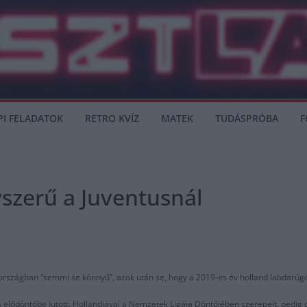
PI FELADATOK
RETRO KVÍZ
MATEK
TUDÁSPRÓBA
F
yszerű a Juventusnál
zországban “semmi se könnyű”, azok után se, hogy a 2019-es év holland labdarúgój
ja elődöntőbe jutott, Hollandiával a Nemzetek Ligája Döntőjében szerepelt, pedig 