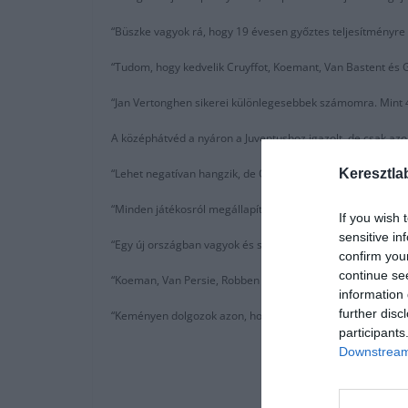
“Büszke vagyok rá, hogy 19 évesen győztes teljesítményre
“Tudom, hogy kedvelik Cruyffot, Koemant, Van Bastent és Gu
“Jan Vertonghen sikerei különlegesebbek számomra. Mint 
A középhátvéd a nyáron a Juventushoz igazolt, de csak azok
Keresztla
“Lehet negatívan hangzik, de Olaszországban Hollandiával
“Minden játékosról megállapítják, hogy hogyan lehetnek mé
If you wish 
sensitive in
“Egy új országban vagyok és semmi se könnyű. Ez a trófea
confirm you
continue se
“Koeman, Van Persie, Robben és Van Gaal az öreg generáci
information 
further disc
“Keményen dolgozok azon, hogy sikeres legyek Olaszorszá
participants
Downstream 