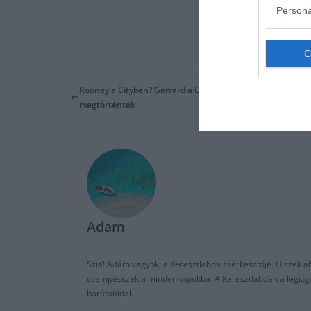
Persona
Rooney a Cityben? Gerrard a Chelseaben? A legemlékezet
megtörténtek
Adam
Szia! Ádám vagyok, a Keresztlabda szerkesztője. Hiszek abb
csempésszek a mindennapokba. A Keresztlabdán a legizgalm
barátaiddal.