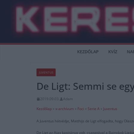
Skip
to
content
KEZDŐLAP
KVÍZ
NA
JUVENTUS
De Ligt: Semmi se eg
2019.09.03.
Adam
Kezdőlap
»
x-archívum
»
Foci
»
Serie A
»
Juventus
A Juventus hátvédje, Matthijs de Ligt elfogadta, hogy Olas
De Ligt az Ajax kapitánya volt, csapatával a Bajnokok Ligá