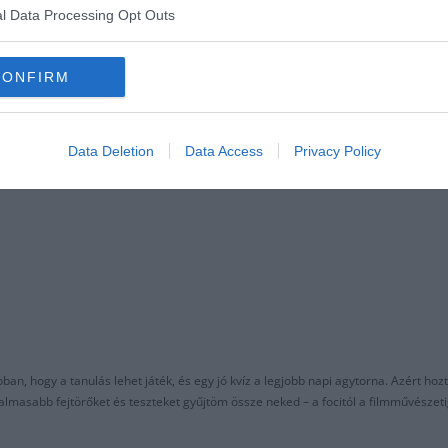
l Data Processing Opt Outs
CONFIRM
esebb átigazolások, amik majdnem
Data Deletion
Data Access
Privacy Policy
an, hogy a tanulás lehet játék, és egy jó kvíz a legjobb napi agytorna. Azért hozt
asabb fejtörőket és teszteket gyűjtöm össze neked – a focitól a filmművészeti