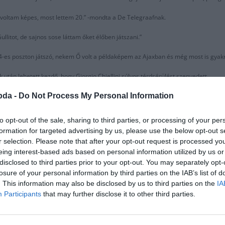
 voltam képes, most lettem 20.” -mondta a De Telegraafnak.
llitot, de sajnos sose láttam őket élőben játszani.”
4-es poszton játszó, nekem Ő volt a példaképem az Ajaxban és még most is gyak
 után lehetett kezdő, hogy Giorgio Chiellini súlyos térdsérülést szenvedett.
bda -
Do Not Process My Personal Information
 összehasonlítva sokkal inkább gondolkodunk az egyénben.”
g jobbak. Egyéni edzést tervet kap mindenki.”
to opt-out of the sale, sharing to third parties, or processing of your per
formation for targeted advertising by us, please use the below opt-out s
 megmutatja mirre képes a holland labdarúgás új generációja.”
r selection. Please note that after your opt-out request is processed y
eing interest-based ads based on personal information utilized by us or
óhoz tartoznak és remélhetőleg ugyan azt adhatjuk a focinak, mint ők.”
disclosed to third parties prior to your opt-out. You may separately opt-
losure of your personal information by third parties on the IAB’s list of
gban.”
. This information may also be disclosed by us to third parties on the
IA
Participants
that may further disclose it to other third parties.