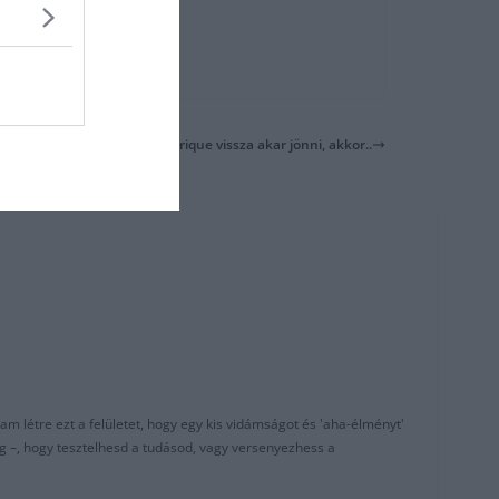
Moreno: Ha Luis Enrique vissza akar jönni, akkor..
am létre ezt a felületet, hogy egy kis vidámságot és 'aha-élményt'
g –, hogy tesztelhesd a tudásod, vagy versenyezhess a