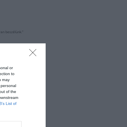
ran beszélünk.”
sonal or
ection to
ou may
 personal
out of the
 downstream
B’s List of