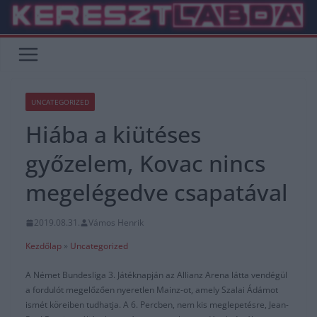
Skip
to
content
UNCATEGORIZED
Hiába a kiütéses
győzelem, Kovac nincs
megelégedve csapatával
2019.08.31.
Vámos Henrik
Kezdőlap
»
Uncategorized
A Német Bundesliga 3. Játéknapján az Allianz Arena látta vendégül
a fordulót megelőzően nyeretlen Mainz-ot, amely Szalai Ádámot
ismét köreiben tudhatja. A 6. Percben, nem kis meglepetésre, Jean-