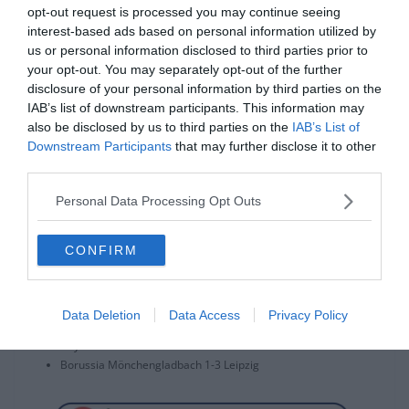
opt-out request is processed you may continue seeing
boldogan megyünk a nemzetközi szünetre.
interest-based ads based on personal information utilized by
us or personal information disclosed to third parties prior to
your opt-out. You may separately opt-out of the further
disclosure of your personal information by third parties on the
IAB’s list of downstream participants. This information may
Nyilatkozta a klub hivatalos weboldalának Niko Kovac. A Bayern
also be disclosed by us to third parties on the
IAB’s List of
ezzel a győzelemmel a tabella 2. Helyét foglalja el, 7 ponttal, 2
Downstream Participants
that may further disclose it to other
ponttal lemaradva az éllovas Leipzigtől.
third parties.
A forduló további eredményei:
Personal Data Processing Opt Outs
Bundesliga, 3. Forduló:
CONFIRM
Union Berlin 3-1 Dortmund
Schalke 3-0 Hertha Berlin
Freiburg 1-2 Köln
Data Deletion
Data Access
Privacy Policy
Wolfsburg 1-1 Paderborn
Bayer Leverkusen 0-0 Hoffenheim
Borussia Mönchengladbach 1-3 Leipzig