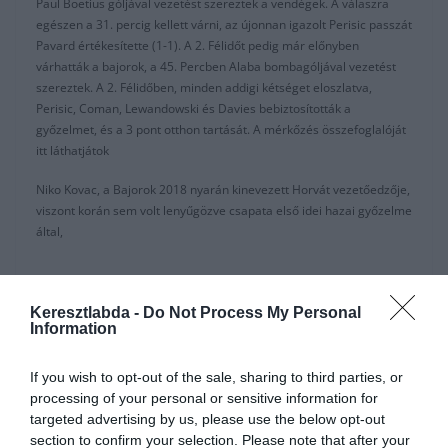
Paul Boetius góljával vezetést szereztek a vendégek. A válaszra
egészen a 31. percig kellett várni, az újonnan igazolt Perisic passzát
Pavard értékesítette (1-1). A 2. Félidőt pedig már előnyben
várhatták a bajorok, a 45. Percben Alaba bombagóljával vezetést
szereztek. A 2. Félidőben, minden addigi kétséget eloszlatva,
Perisic, Coman, Lewandowski és Davies bebiztosították a
győzelmet, és a 3 pont otthon tartását. A mérkőzés összefoglalóját
itt láthatjátok
Niko Kovac, a Bajorok 2018 nyarán kinevezett Horvát vezetőedzője,
viszont korán sem volt lenyűgözve csapata első idei hazai győzelme
által,
Keresztlabda -
Do Not Process My Personal
Information
Túl lassúak voltunk az első félidőben, nem
találtunk választ a Mainz agressziójára, azt
If you wish to opt-out of the sale, sharing to third parties, or
hittük könnyebb lesz. Aztán felgyorsult a
processing of your personal or sensitive information for
játékunk, és sikerült középre csalogatnunk
targeted advertising by us, please use the below opt-out
ellenfelünket. Alaba gólja a szünet előtt nagyon
section to confirm your selection. Please note that after your
fontos volt. A 4. Gól eldöntötte a mérkőzést ,