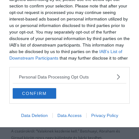
“A Norwichnak megvan a maga stílusa és ragaszkodnak hozzá.
section to confirm your selection. Please note that after your
Szerintem ez a helyes út. Jó csapatuk van egy jó edzővel.”
opt-out request is processed you may continue seeing
interest-based ads based on personal information utilized by
Felveheti-e más csapat is a versenyt a Man. Cityvel és a
us or personal information disclosed to third parties prior to
Liverpoollal?: “Természetes, hogy tavaly a többiek előtt járt ez a két
your opt-out. You may separately opt-out of the further
csapat, de nem hiszem, hogy le lehetne írni a többi csapatot.”
disclosure of your personal information by third parties on the
IAB’s list of downstream participants. This information may
B-tervről: “Mindig különböző szituációkra készülünk. Nem csak a
also be disclosed by us to third parties on the
IAB’s List of
játék stílusra. Korábban már említettem a személyiséget, nem
Downstream Participants
that may further disclose it to other
rossz értelemben, most arról beszélek, hogy kellenek a hangadók a
third parties.
pályán és talán ez hiányzik most.”
Personal Data Processing Opt Outs
Mountról: “Nagyszerűen kezeli a helyzetét. Nem könnyű amikor
bedobnak a mély vízbe a Premier Leagueban és ez az emberek
CONFIRM
óriási érdeklődésével jár. Megvan hozzá a személyisége.”
Torresről: “Fantasztikus karrier. Jó ember és folyamatosan
beszélünk. Akkor is amikor én hagytam abba a focit. Kemény
Data Deletion
Data Access
Privacy Policy
időszaka volt itt, de voltak óriási pillanatai is.”
A csatárokról: “Valakinek kezdenie kell.” Batshuayi, Abraham és
Giroud között nincs nagy különbség és bárki kezdhet.