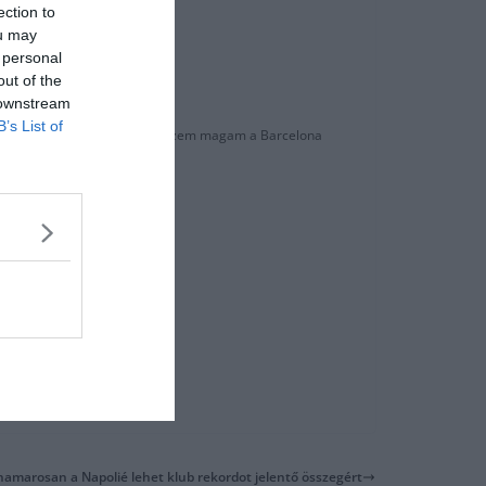
ection to
ou may
ékos leigazolását illetően.
 personal
out of the
yáron.
 downstream
B’s List of
, mindenre nyitott vagyok jól érzem magam a Barcelona
amarosan a Napolié lehet klub rekordot jelentő összegért