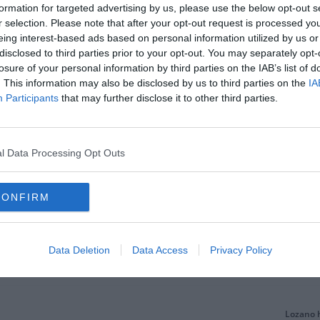
formation for targeted advertising by us, please use the below opt-out s
r selection. Please note that after your opt-out request is processed y
ól, így mindenképpen mélyen a pénztárcájába kéne nyúlnia az Öreg Hölgynek a ját
eing interest-based ads based on personal information utilized by us or
disclosed to third parties prior to your opt-out. You may separately opt-
hur Melot. Hozzájuk csatlakozott még az Ajax csapatától Frenkie De Jong ezen a n
losure of your personal information by third parties on the IAB’s list of
. This information may also be disclosed by us to third parties on the
IA
yen helyzet, tavaly ugyanezek a pletykák szóltak rólam. Beszéltem a vezetőséggel
Participants
that may further disclose it to other third parties.
l Data Processing Opt Outs
CONFIRM
Data Deletion
Data Access
Privacy Policy
Lozano h