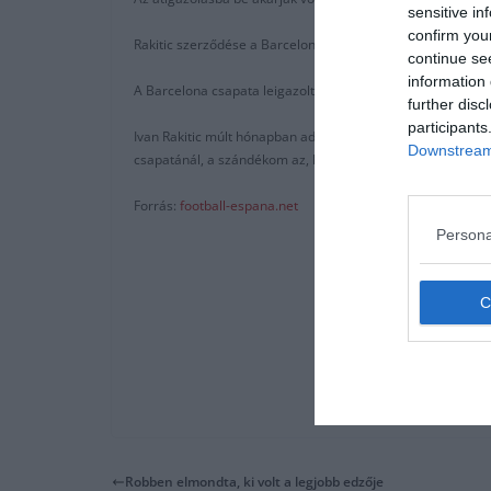
sensitive in
confirm you
Rakitic szerződése a Barcelona csapatával 2021 nyaráig sz
continue se
information 
A Barcelona csapata leigazolta tavaly Arturo Vidalt és Art
further disc
participants
Ivan Rakitic múlt hónapban adott nyilatkozata: “Ez egy il
Downstream 
csapatánál, a szándékom az, hogy itt maradjak.”
Forrás:
football-espana.net
Persona
Robben elmondta, ki volt a legjobb edzője