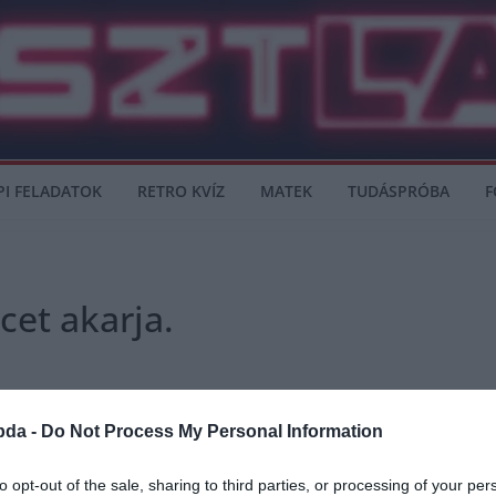
PI FELADATOK
RETRO KVÍZ
MATEK
TUDÁSPRÓBA
F
cet akarja.
bda -
Do Not Process My Personal Information
tja, hogy az olasz csapat leakarja igazolni a horvát válogatott játékosát Ivan Rakit
to opt-out of the sale, sharing to third parties, or processing of your per
zhetőnek tartanak a Juventus gárdájánál.