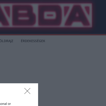
ÖLDRAJZ
ÉRDEKESSÉGEK
icet.
sonal or