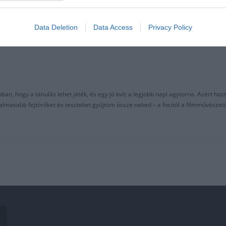
Data Deletion
Data Access
Privacy Policy
an, hogy a tanulás lehet játék, és egy jó kvíz a legjobb napi agytorna. Azért hozt
asabb fejtörőket és teszteket gyűjtöm össze neked – a focitól a filmművészeti