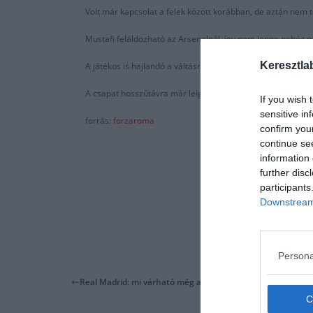
Volt már kapcsolat a felek között korábban, de aztán nem t
Mustafi feláldozható az Arsenalnál, így nem lenne nehéz 
Keresztla
A játékos is hajlandó a váltásra, fizetése évi 3 Millió Eur
A csapat hosszútávra már leigazolta a török Cetint de amíg
If you wish 
sensitive in
forrás:
forzaroma
confirm you
continue se
information 
further disc
participants
Downstream 
Persona
Real Madrid: mi várható még az átigazolási időszak zárása 