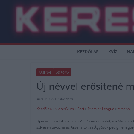
Skip
to
content
KEZDŐLAP
KVÍZ
NA
ARSENAL
AS ROMA
Új névvel erősítené 
2019.08.19.
Adam
Kezdőlap
»
x-archívum
»
Foci
»
Premier League
»
Arsenal
Új névvel hozták szóba az AS Roma csapatát, aki Manolas tá
szívesen távozna az Arsenaltól, az Ágyúsok pedig nem gör