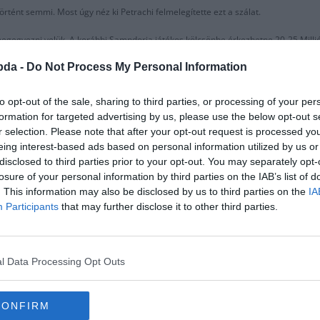
örtént semmi. Most úgy néz ki Petrachi felmelegítette ezt a szálat.
megegyezni velük. A korábbi Sampdoria játékos kölcsönbe érkezhetne 20-25 Milli
bda -
Do Not Process My Personal Information
ó körül van, ami szintén nem lenne probléma az olasz csapatnak.
 betanul, szeretnének egy újabb középhátvédet, aki talán Mustafi lesz.
to opt-out of the sale, sharing to third parties, or processing of your per
formation for targeted advertising by us, please use the below opt-out s
r selection. Please note that after your opt-out request is processed y
eing interest-based ads based on personal information utilized by us or
disclosed to third parties prior to your opt-out. You may separately opt-
losure of your personal information by third parties on the IAB’s list of
. This information may also be disclosed by us to third parties on the
IA
Participants
that may further disclose it to other third parties.
l Data Processing Opt Outs
előtt?
CONFIRM