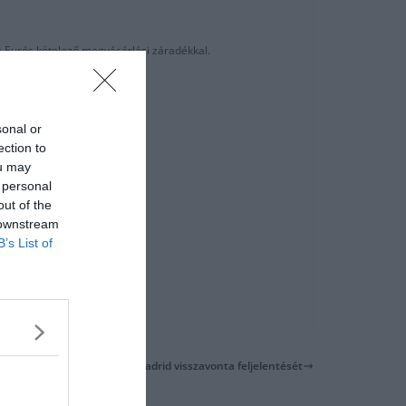
ó Eurós kötelező megvásárlási záradékkal.
sonal or
ection to
ou may
 personal
out of the
 downstream
B’s List of
Az Atletico Madrid visszavonta feljelentését