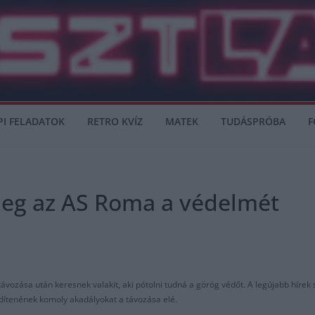
PI FELADATOK
RETRO KVÍZ
MATEK
TUDÁSPRÓBA
F
meg az AS Roma a védelmét
vozása után keresnek valakit, aki pótolni tudná a görög védőt. A legújabb hírek 
dítenének komoly akadályokat a távozása elé.