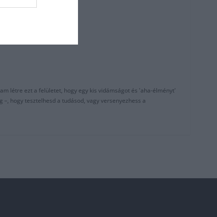
am létre ezt a felületet, hogy egy kis vidámságot és 'aha-élményt'
g –, hogy tesztelhesd a tudásod, vagy versenyezhess a