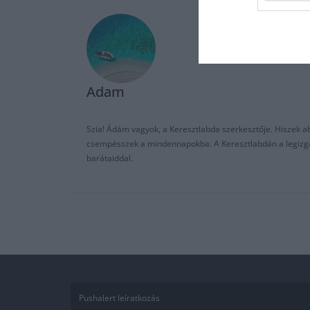
Adam
Szia! Ádám vagyok, a Keresztlabda szerkesztője. Hiszek abb
csempésszek a mindennapokba. A Keresztlabdán a legizgalm
barátaiddal.
Pushalert leíratkozás