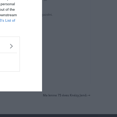
 personal
out of the
esz lehetőségük helyettest igazolni.
 downstream
B’s List of
szezonra.”-zárta Pochettino.
Ma lenne 75 éves Knézy Jenő.