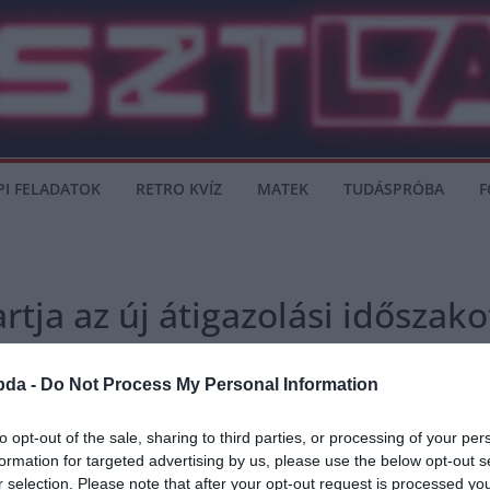
PI FELADATOK
RETRO KVÍZ
MATEK
TUDÁSPRÓBA
F
tja az új átigazolási időszako
bda -
Do Not Process My Personal Information
to opt-out of the sale, sharing to third parties, or processing of your per
 véleményét arról, hogy már immár második éve hamarabb zárul Angliában az átig
formation for targeted advertising by us, please use the below opt-out s
r selection. Please note that after your opt-out request is processed y
val, Christian Eriksennel. A dán középpályás szerződése egy év múlva lejár, és 