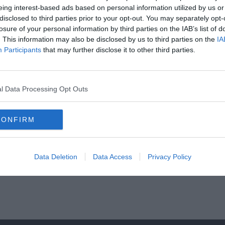
eing interest-based ads based on personal information utilized by us or
disclosed to third parties prior to your opt-out. You may separately opt-
-ig,muszáj lenne eladniuk. Azonban mivel Angliában hamarabb zárul a piac, nem l
losure of your personal information by third parties on the IAB’s list of
. This information may also be disclosed by us to third parties on the
IA
 a legjobb a kluboknak.”-nyilatkozta Pochettino.
Participants
that may further disclose it to other third parties.
yütt, hogy hatalmas hiba volt. Remélem, hogy megoldjuk a problémát a következő 
l Data Processing Opt Outs
CONFIRM
Data Deletion
Data Access
Privacy Policy