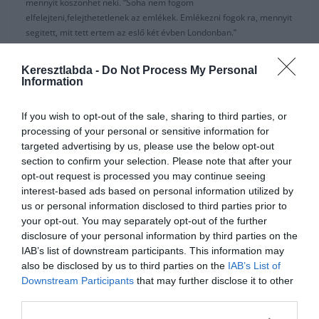
mennyit köszönhet neki. “Soha nem fogom
elfelejteni,felejthetetlenek az emlékek. Emlékezni fogok ra, mennyit
segitett, mit tett ertem az eslő két évben Londonban.”
Casillas kapcsán elmondta, hogy nagyon jó volt találkozni újra vele,
Keresztlabda -
Do Not Process My Personal
és reméli, hogy újra játszani fog, és folytathatja a pályafutását.
Information
Az idén a Monacohoz igazolt játékos Eden Hazard kapcsán hangot
If you wish to opt-out of the sale, sharing to third parties, or
adott meglepettségének. Cesc szerint az emberek nem látták, mire
processing of your personal or sensitive information for
képes Eden, ha most a súlyáról folyik a szóbeszéd:
targeted advertising by us, please use the below opt-out
“Meglepő, hogy Hazard súlyáról beszélnek, úgy tűnik, az elmúlt hét
section to confirm your selection. Please note that after your
évben nem nézték a Perimer Liga beli mérkőzeseket, nem látták,
opt-out request is processed you may continue seeing
mire képes? Az előszezon csak tanulópénz volt, de a Real
interest-based ads based on personal information utilized by
Madridban játszani nagy szó. Nem kételkedem benne, hogy a
us or personal information disclosed to third parties prior to
csapat húzóembere lesz.”
your opt-out. You may separately opt-out of the further
disclosure of your personal information by third parties on the
Elmondta, hogy pályafutása során többször is szóba hozták a Real
IAB’s list of downstream participants. This information may
Madriddal, de mint mondta, kétszer még túl fiatal volt, aztán meg a
also be disclosed by us to third parties on the
IAB’s List of
Barcelonát választotta.
Downstream Participants
that may further disclose it to other
third parties.
Forrás:
Marca
, borítókép: express.co.uk