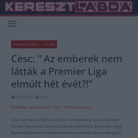
Skip
to
content
PREMIER LEAGUE
LA LIGA
Cesc: ” Az emberek nem
látták a Premier Liga
elmúlt hét évét?!”
2019.08.07.
Adam
Kezdőlap
»
x-archívum
»
Foci
»
Premier League
Cesc Fabregas a Marca rádió La Contraportada című adásában
beszélt Hazardról, Casillasról, Reyes haláláról is. Elmondta, hogy
Reyes halálhírére feltódultak benne az emlékek, és eszébe jutott,