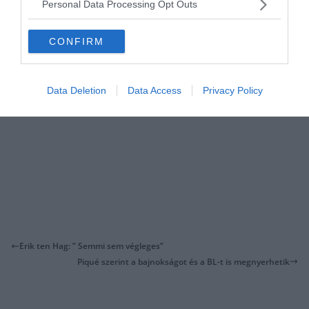
Personal Data Processing Opt Outs
CONFIRM
Data Deletion
Data Access
Privacy Policy
Erik ten Hag: ” Semmi sem végleges”
Piqué szerint a bajnokságot és a BL-t is megnyerhetik