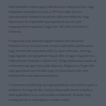
Elkerülhetetlen módon egyre több klub lesz rákényszerülve, hogy
drágábban vásároljon és ezen az
FFP
sem segít. Itt nem
másodosztályú klubokról beszélünk, akik azért költenek, hogy
feljussanak. Itt a legelitebb topcsapatokról van szó, akik
megengedhetik maguknak, hogy akár 100 millió Euró felett is
költsenek
.
A átigazolási piac buborék negatív hatásai már látszanak.
Példaként ott az Arsenal esete. Annyira túlfizették a játékosaikat,
hogy nem bírnak szabadulni tőlük. Ez olyan számukra, mint egy
nagy hógolyó, amit görgetnek maguk előtt, és egyre nagyobb lesz.
A Manchester Uniteden is látszik már. Drága játékosokat vettek, de
a sikertelenség egyre hosszabb ideje tart. Magyarul, a Pogba-féle
nagy igazolások nem térültek meg, és hosszútávon már nem
feltétlenül lesznek képesek hasonlóra.
A Tottenham másfél évig nem igazolt játékost, mert kellett a pénz a
stadionra. Az nagy kérdés, mennyi ideig tudják tartani a lépést a
többi topklubbal, ha az árak tovább emelkednek, ők pedig még
mindig úsznak az adósságban a stadion miatt?