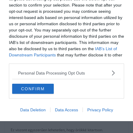
section to confirm your selection. Please note that after your
Ez alapján még azt is mondhatná az ember, miféle átigazolási piac
opt-out request is processed you may continue seeing
buborékról van szó? Az először Angliában bevezetett túlárazott TV-
interest-based ads based on personal information utilized by
s jogdíjak, valamint az olyan klubok, mint a PSG, az egész
us or personal information disclosed to third parties prior to
világfutballra hatást gyakoroltak. Ha csak a labdarúgó képességét
your opt-out. You may separately opt-out of the further
nézzük, valamint a jegyeladást és a marketinget, Joao Felix nem ér
disclosure of your personal information by third parties on the
126 millió Eurót. Fred sem ért 58-at. Dembelé főleg nem ért 105
IAB’s list of downstream participants. This information may
millió+bónuszokat.
also be disclosed by us to third parties on the
IAB’s List of
Downstream Participants
that may further disclose it to other
Ez persze nem jelenti azt, hogy nem térülhet meg egy adott drága
third parties.
játékos. A jegyeladások, a marketing, a jobb teljesítmény és az
újraeladásból származó bevétel profitot is eredményezhet.
Personal Data Processing Opt Outs
Mikor durran ki?
CONFIRM
Akárcsak az ingatlanoknál, a potenciális újra eladás a
futballistáknál is meghatározza az értéket. A klubok óriási pénzeket
fizetnek abban a hitben, hogy ha majd eladják pár szezon után az
Data Deletion
Data Access
Privacy Policy
adott játékost, még magasabb áron értékesíthetik. Most már ez a
meghatározó, nem az, ki mennyire jó játékos.
Ez viszont egyszerűen lehetetlen, hogy örökké kitartson.