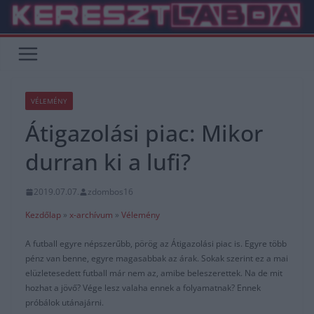
Skip
to
content
VÉLEMÉNY
Átigazolási piac: Mikor
durran ki a lufi?
2019.07.07.
zdombos16
Kezdőlap
»
x-archívum
»
Vélemény
A futball egyre népszerűbb, pörög az Átigazolási piac is. Egyre több
pénz van benne, egyre magasabbak az árak. Sokak szerint ez a mai
elüzletesedett futball már nem az, amibe beleszerettek. Na de mit
hozhat a jövő? Vége lesz valaha ennek a folyamatnak? Ennek
próbálok utánajárni.