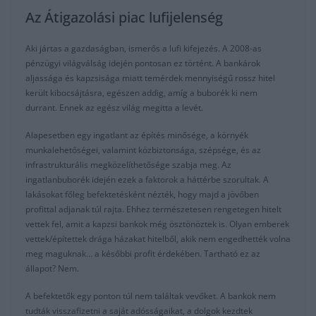
Az Átigazolási piac lufijelenség
Aki jártas a gazdaságban, ismerős a lufi kifejezés. A 2008-as
pénzügyi világválság idején pontosan ez történt. A bankárok
aljassága és kapzsisága miatt temérdek mennyiségű rossz hitel
került kibocsájtásra, egészen addig, amíg a buborék ki nem
durrant. Ennek az egész világ megitta a levét.
Alapesetben egy ingatlant az építés minősége, a környék
munkalehetőségei, valamint közbiztonsága, szépsége, és az
infrastrukturális megközelíthetősége szabja meg. Az
ingatlanbuborék idején ezek a faktorok a háttérbe szorultak. A
lakásokat főleg befektetésként nézték, hogy majd a jövőben
profittal adjanak túl rajta. Ehhez természetesen rengetegen hitelt
vettek fel, amit a kapzsi bankok még ösztönöztek is. Olyan emberek
vettek/építettek drága házakat hitelből, akik nem engedhették volna
meg maguknak… a későbbi profit érdekében. Tartható ez az
állapot? Nem.
A befektetők egy ponton túl nem találtak vevőket. A bankok nem
tudták visszafizetni a saját adósságaikat, a dolgok kezdtek