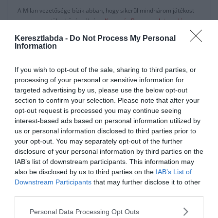
A Milan vezetősége bízik abban, hogy sikerül mindhárom játékost
megszerezniük a középpályára.
Krunic és Bennacer leigazolása
már egyre közelebb
, míg Veretoutért is megtették az ajánlatukat a
Keresztlabda -
Do Not Process My Personal
Fiorentinanak. Ezt több olasz forrás is megerősítette, közöttük a
Information
Gazzetta és a Sportitalia is.
If you wish to opt-out of the sale, sharing to third parties, or
A Rossoneri 13 millió eurót plusz Lucas Biglia és Diego Laxalt
processing of your personal or sensitive information for
játékjogát ajánlotta Veretoutért. De a Milan mellett a Roma is
targeted advertising by us, please use the below opt-out
érdeklődik a játékos iránt. A Farkasok 18 millió eurót ajánlottak
section to confirm your selection. Please note that after your
érte, míg a francia játékosnak pedig 3 millió eurós éves fizetést.
opt-out request is processed you may continue seeing
A Fiorentina nem rég jelentette be hogy a 26 éves francia
interest-based ads based on personal information utilized by
középpályás szeretné elhagyni a klubot nyáron. Míg a Sportitalia
us or personal information disclosed to third parties prior to
értesülései szerint nem is csatlakozik a csapathoz a felkészülési
your opt-out. You may separately opt-out of the further
szezonra.
disclosure of your personal information by third parties on the
IAB’s list of downstream participants. This information may
A Rossonerinek igazán mozgalmasak ezek a napok. Hamarosan
also be disclosed by us to third parties on the
IAB’s List of
megvehetik Bennacert az Empolitól 15 millió euróért. Csapattársa,
Downstream Participants
that may further disclose it to other
Rade Krunic pedig már át is esett az orvosi vizsgálaton a Milannál.
third parties.
Personal Data Processing Opt Outs