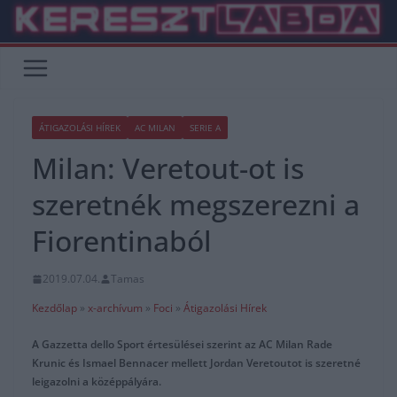
Skip
to
content
ÁTIGAZOLÁSI HÍREK
AC MILAN
SERIE A
Milan: Veretout-ot is
szeretnék megszerezni a
Fiorentinaból
2019.07.04.
Tamas
Kezdőlap
»
x-archívum
»
Foci
»
Átigazolási Hírek
A Gazzetta dello Sport értesülései szerint az AC Milan Rade
Krunic és Ismael Bennacer mellett Jordan Veretoutot is szeretné
leigazolni a középpályára.