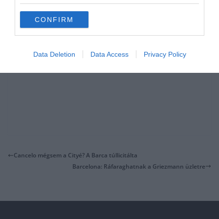
CONFIRM
Data Deletion
Data Access
Privacy Policy
Cancelo mégsem a Cityé? A Barca túllicitálta
Barcelona: Ráfaraghatnak a Griezmann üzletre