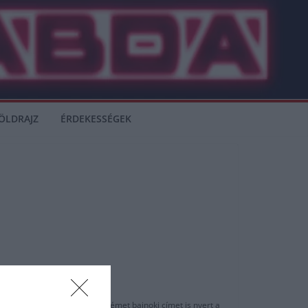
ÖLDRAJZ
ÉRDEKESSÉGEK
un Larsen csapattársaként német bajnoki címet is nyert a