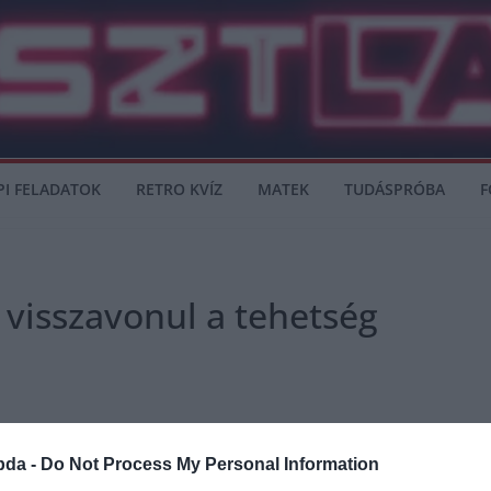
PI FELADATOK
RETRO KVÍZ
MATEK
TUDÁSPRÓBA
F
visszavonul a tehetség
vonulását Dario Scuderi, a Borussia Dortmund fiatal szélsőhátvédje.
bda -
Do Not Process My Personal Information
utánpótlásához, mindössze 11 évesen. Többek között Felix Passlack és Jacob Bru