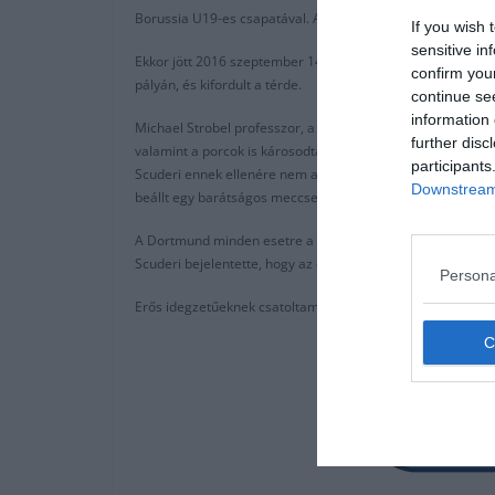
Borussia U19-es csapatával. Az akkor az első csapatot edző
If you wish 
sensitive in
Ekkor jött 2016 szeptember 14-e. A Dortmund ifije a Legia 
confirm you
pályán, és kifordult a térde.
continue se
information 
Michael Strobel professzor, a játékos orvosa az elképzelhe
further disc
valamint a porcok is károsodtak.
participants
Scuderi ennek ellenére nem adta fel álmát, hogy profi futb
Downstream 
beállt egy barátságos meccsen. Ezután, 967 nappal sérülés
A Dortmund minden esetre a fiatal olasz mellett maradt, 
Scuderi bejelentette, hogy az egészségének az lesz a legjob
Persona
Erős idegzetűeknek csatoltam egy képet Scuderi horrorsér