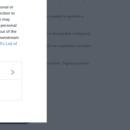
nagyra tartott.
sonal or
ection to
sérülést szenvedett, miután a stoplijai leragadtak a
ou may
 personal
out of the
a térdében, ugyanígy az izmok is leszakadtak a helyükről,
 downstream
B’s List of
egy U23-as meccsen. A Borussia U23-as csapatába csereként
 tudjon helyezkedni sportmenedzserként. Tegnap azonban