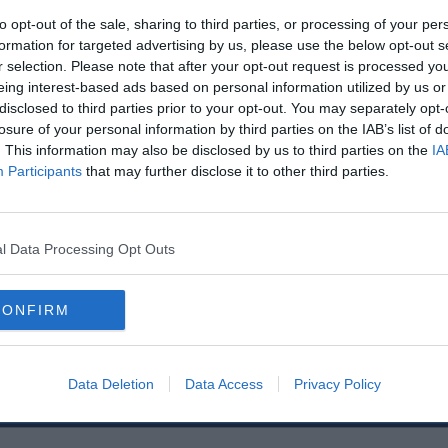
 Thomas Tuchel közelről figyelte a fiatal jobbhátvédet, akit sokoldalúsága miatt 
to opt-out of the sale, sharing to third parties, or processing of your per
formation for targeted advertising by us, please use the below opt-out s
Varsó ellen játszott ifjúsági BL-meccset, melyen Scuderi eszméletlenül súlyos térd
r selection. Please note that after your opt-out request is processed y
eing interest-based ads based on personal information utilized by us or
disclosed to third parties prior to your opt-out. You may separately opt-
tő legrosszabb sérülésnek nevezte. A fiatalnak a létező összes szalag elszakadt 
losure of your personal information by third parties on the IAB’s list of
. This information may also be disclosed by us to third parties on the
IA
allista legyen. Kilenc műtét után a tavalyi szezon végén vissza is tudott térni 
Participants
that may further disclose it to other third parties.
ét követően újra keretbe került egy tétmérkőzésen is.
és anyagilag támogatta a tanulmányait, hogy adott esetben a sporton kívül is el
b, ha feladja álmát, és visszavonul.
l Data Processing Opt Outs
üléséről a Dortmund-Varsó ifi-BL-mérkőzésról:
CONFIRM
Data Deletion
Data Access
Privacy Policy