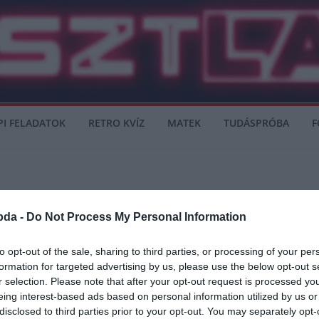
PI FELADATOK
RETRO KVÍZ
MATEK
TUDÁSPRÓBA
F
ejtette Uruguayt – összefogla
bda -
Do Not Process My Personal Information
to opt-out of the sale, sharing to third parties, or processing of your per
formation for targeted advertising by us, please use the below opt-out s
r selection. Please note that after your opt-out request is processed y
 utolsó mérkőzését, ahol Peru büntetőkkel kiejtette Uruguayt.
eing interest-based ads based on personal information utilized by us or
disclosed to third parties prior to your opt-out. You may separately opt-
vele. Igaz labdabirtoklás terén kiegyenlített mérkőzés volt. De az hogy Perunak 0 