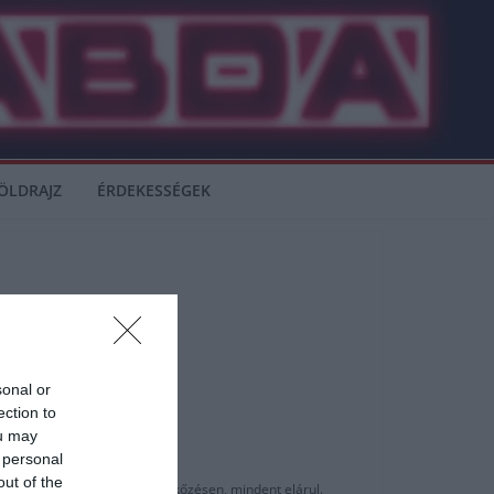
ÖLDRAJZ
ÉRDEKESSÉGEK
ló
sonal or
ection to
ou may
 personal
out of the
kaput találó lövése volt a mérkőzésen, mindent elárul.