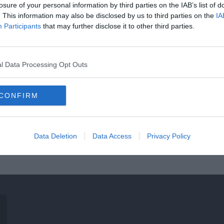
losure of your personal information by third parties on the IAB’s list of
5:4), miután a rendes játékidő 0:0-al ért véget. A sorsdöntő 11-est a Barcelona k
. This information may also be disclosed by us to third parties on the
IA
Participants
that may further disclose it to other third parties.
l Data Processing Opt Outs
CONFIRM
Data Deletion
Data Access
Privacy Policy