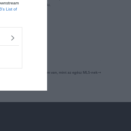
 downstream
lasszisa, Luis Suárez hagyta ki.
B’s List of
Ibrahimovic: Több címem van, mint az egész MLS-nek