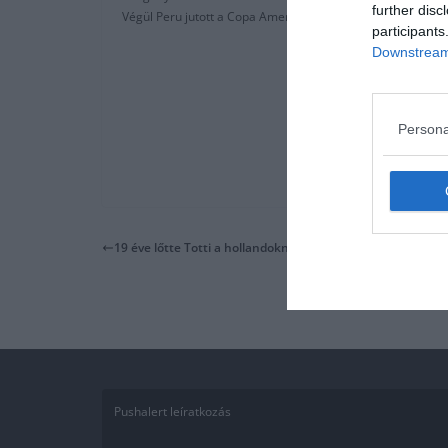
further disc
Végül Peru jutott a Copa America elődöntőjébe büntetőkkel (
participants
Downstream 
Persona
19 éve lőtte Totti a hollandoknak a panenka büntetőjét
Pushalert leíratkozás