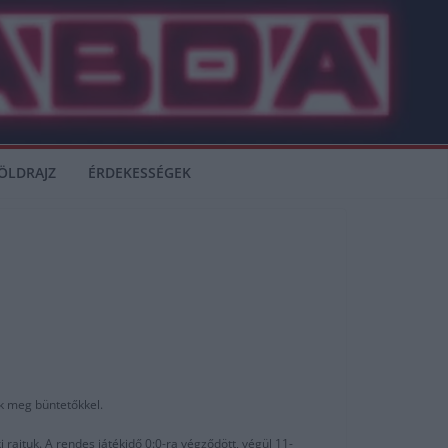
ÖLDRAJZ
ÉRDEKESSÉGEK
k meg büntetőkkel.
rajtuk. A rendes játékidő 0:0-ra végződött, végül 11-