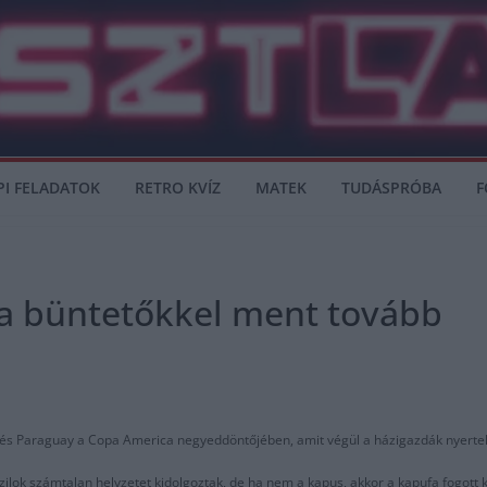
PI FELADATOK
RETRO KVÍZ
MATEK
TUDÁSPRÓBA
F
ia büntetőkkel ment tovább
ia és Paraguay a Copa America negyeddöntőjében, amit végül a házigazdák nyerte
lok számtalan helyzetet kidolgoztak, de ha nem a kapus, akkor a kapufa fogott ki 