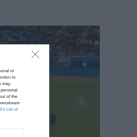
sonal or
ection to
ou may
 personal
out of the
 downstream
B’s List of