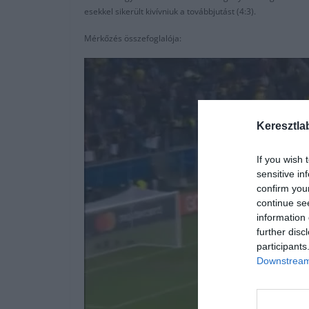
esekkel sikerült kivívniuk a továbbjutást (4:3).
Mérkőzés összefoglalója:
Keresztla
If you wish 
sensitive in
confirm you
continue se
information 
further disc
participants
Downstream 