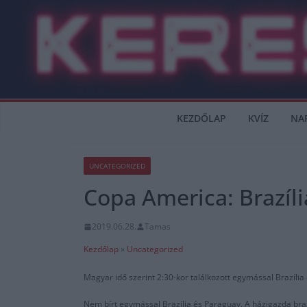
Skip
to
content
KEZDŐLAP
KVÍZ
NA
UNCATEGORIZED
Copa America: Brazíl
2019.06.28.
Tamas
Kezdőlap
»
Uncategorized
Magyar idő szerint 2:30-kor találkozott egymással Brazíl
Nem bírt egymással Brazília és Paraguay. A házigazda brazi