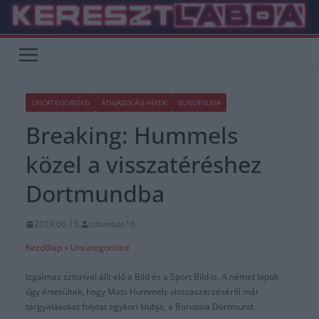
Skip
to
content
UNCATEGORIZED
ÁTIGAZOLÁSI HÍREK
BUNDESLIGA
Breaking: Hummels
közel a visszatéréshez
Dortmundba
2019.06.15.
zdombos16
Kezdőlap
»
Uncategorized
Izgalmas sztorival állt elő a Bild és a Sport Bild is. A német lapok
úgy értesültek, hogy Mats Hummels visszaszerzéséről már
tárgyalásokat folytat egykori klubja, a Borussia Dortmund.