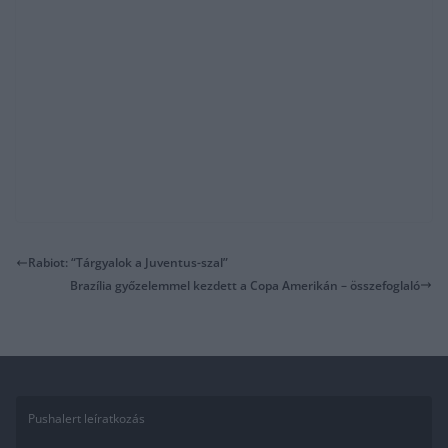
Rabiot: “Tárgyalok a Juventus-szal”
Brazília győzelemmel kezdett a Copa Amerikán – összefoglaló
Pushalert leíratkozás