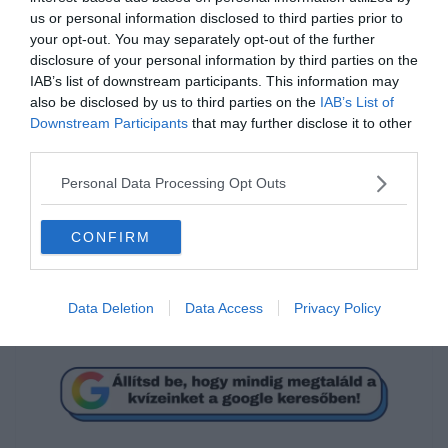
érkezésére, aki magabiztosan teljesít nyomás alatt is. A védelem
us or personal information disclosed to third parties prior to
tapasztalatlansága konkrétan a Dortmund bajnoki címébe került.
your opt-out. You may separately opt-out of the further
Tegnap még
Laurent Koscielny
nevét lehetett olvasni, így biztosra
disclosure of your personal information by third parties on the
vehető, hogy igazolnak hátvédet.
IAB’s list of downstream participants. This information may
also be disclosed by us to third parties on the
IAB’s List of
A nagy kérdés, hogy Hummels mit akar. Ő maga is elgondolkozott
Downstream Participants
that may further disclose it to other
már a váltáson, azonban Dortmundban bele kellene mennie egy
third parties.
jelentősebb fizetéscsökkentésbe. Jelenleg Münchenben évi 12 millió
Eurót tesz zsebre, míg a Borussiánál Marco Reus a maga 10
Personal Data Processing Opt Outs
milliójával számít a legjobban fizetett játékosnak. A Bild szerint a
veterán védőnek valamivel 10 millió alatt kellene beérnie.
CONFIRM
Frissítés: A német Sky Sport is megerősítette a híreket. Ők
egyenesen úgy fogalmaznak, hogy a játékos már egészen közel áll
a visszatéréshez.
Data Deletion
Data Access
Privacy Policy
Forrás: Bild