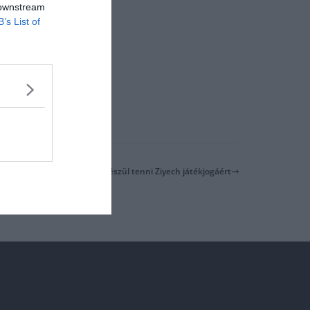
 downstream
B’s List of
 35 Millió Eurós ajánlatot készül tenni Ziyech játékjogáért