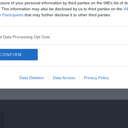
losure of your personal information by third parties on the IAB’s list of
ngliába és szívesen dologozna együtt honfitársával, Pochettinoval.
. This information may also be disclosed by us to third parties on the
IA
Participants
that may further disclose it to other third parties.
l Data Processing Opt Outs
CONFIRM
A Roma
Data Deletion
Data Access
Privacy Policy