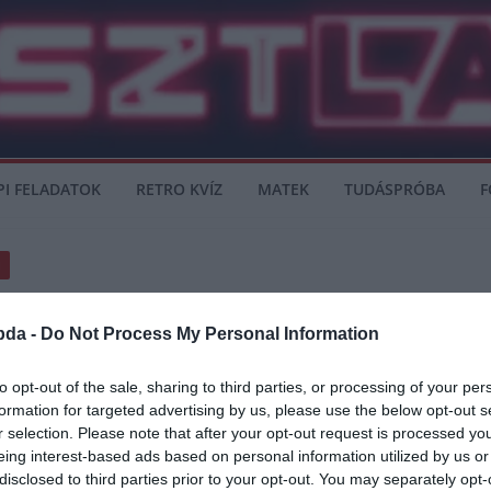
PI FELADATOK
RETRO KVÍZ
MATEK
TUDÁSPRÓBA
F
M
eltje Giovani Lo Celso.
bda -
Do Not Process My Personal Information
to opt-out of the sale, sharing to third parties, or processing of your per
formation for targeted advertising by us, please use the below opt-out s
r selection. Please note that after your opt-out request is processed y
 dán két hete jelenette be, hogy új kihívásokra vágyik, ezért elhagyja Angliát. A
eing interest-based ads based on personal information utilized by us or
disclosed to third parties prior to your opt-out. You may separately opt-