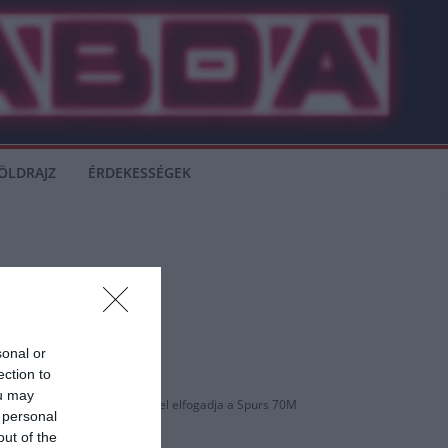
ÖLDRAJZ
ÉRDEKESSÉGEK
sonal or
ection to
ou may
 Real Betis nagy valószínűséggel elfogadja a Spurs 70M
 personal
out of the