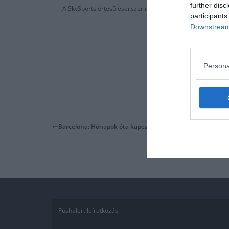
further disc
A SkySports értesülései szerint az argentin elkívánkozik A
participants
Downstream 
Persona
Barcelona: Hónapok óta kapcsolatban állnak Guerreiroval
Pushalert leíratkozás