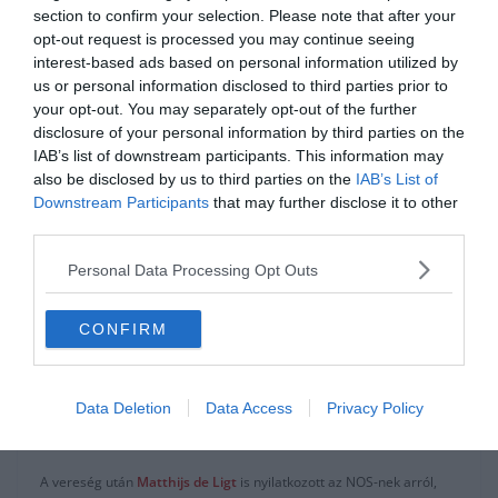
section to confirm your selection. Please note that after your
“Szerintem az lenne az igazságos, ha legalább a rövid listára
opt-out request is processed you may continue seeing
felkerülne.”
interest-based ads based on personal information utilized by
“Majd meglátjuk a végén, hogy megnyeri, vagy sem. Nagyon
us or personal information disclosed to third parties prior to
örülnék neki [ha megnyerné].”
your opt-out. You may separately opt-out of the further
disclosure of your personal information by third parties on the
Van Dijk szerint a Holland válogatottnak
IAB’s list of downstream participants. This information may
pozitívnak kell maradnia a vereség
also be disclosed by us to third parties on the
IAB’s List of
Downstream Participants
that may further disclose it to other
ellenére:
third parties.
“A bajnokság elején nem hiszem, hogy bárki is hitt volna nekünk, ha
Personal Data Processing Opt Outs
azt mondjuk, hogy a döntőbe jutunk. Ez ilyen.” – nyilatkozta a
csapatkapitány a Sky Sports News-nak.
CONFIRM
“Sokat fejlődtünk, minden játékos sokat fejlődött. Büszkének kell
lennünk magunkra.”
Data Deletion
Data Access
Privacy Policy
“A csalódottság természetesen ott van a fejünkben, de nem szabad
lecsüggednünk.”
A vereség után
Matthijs de Ligt
is nyilatkozott az NOS-nek arról,