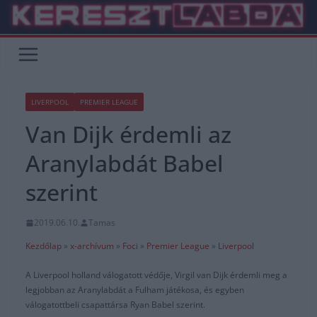
Skip
to
content
LIVERPOOL
PREMIER LEAGUE
Van Dijk érdemli az
Aranylabdát Babel
szerint
2019.06.10.
Tamas
Kezdőlap
»
x-archívum
»
Foci
»
Premier League
»
Liverpool
A Liverpool holland válogatott védője, Virgil van Dijk érdemli meg a
legjobban az Aranylabdát a Fulham játékosa, és egyben
válogatottbeli csapattársa Ryan Babel szerint.