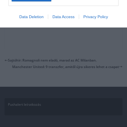
Data Deletion
Data Access
Privacy Policy
Sajtóhír: Romagnoli nem eladó, marad az AC Milanban.
Manchester United: 9 transzfer, amitől újra sikeres lehet a csapat
Pushalert leíratkozás