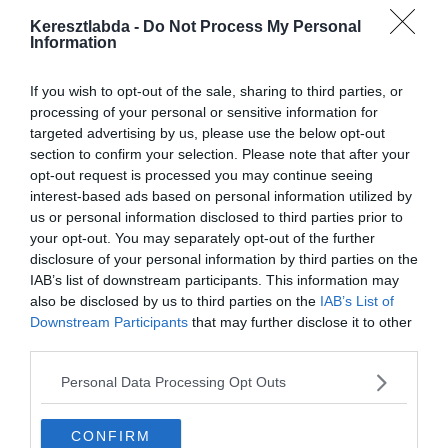
“Nem fogok az átigazolási piacról beszélni, mindig sok időt töltök a
klubjaimnál és furcsa lenne, ha egy év után távoznék az Intertől.
Keresztlabda -
Do Not Process My Personal
Information
Három éves szerződésem van, szóval nyugodt vagyok.” -mondta a
belga játékos a Sky Sportnak.
If you wish to opt-out of the sale, sharing to third parties, or
“Az Inter az a csapat, akik akartak. Fejlődni szeretnének és én is,
processing of your personal or sensitive information for
meglátjuk hova jutunk. Boldog vagyok a csapatnál.”
targeted advertising by us, please use the below opt-out
section to confirm your selection. Please note that after your
Nainggolan elmondta véleményét az Inter friss edzőjéről, Antonio
opt-out request is processed you may continue seeing
Contéról is:
interest-based ads based on personal information utilized by
us or personal information disclosed to third parties prior to
“A karrireem során sok jó edzővel és jó emberrel volt dolgom, de
your opt-out. You may separately opt-out of the further
volt kevésbé tehetségesek is köztük. Győzni szeretnék, a klub úgy
disclosure of your personal information by third parties on the
döntött, hogy szükséges az edző váltás. A vezetőség elmondta,
IAB’s list of downstream participants. This information may
hogy mennyire jó Conte.”
also be disclosed by us to third parties on the
IAB’s List of
Downstream Participants
that may further disclose it to other
third parties.
Personal Data Processing Opt Outs
CONFIRM