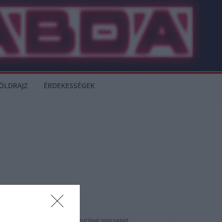
ÖLDRAJZ
ÉRDEKESSÉGEK
ről kérdezték.
. Nem is csoda hogy számtalan európai topcsapat