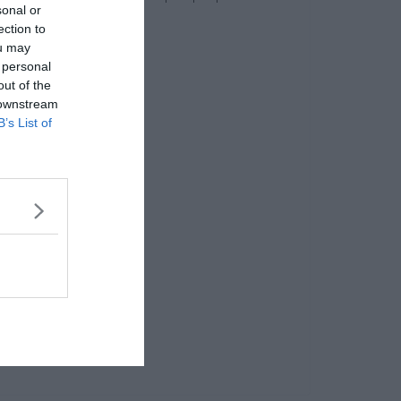
sonal or
ection to
ou may
 personal
out of the
 downstream
B’s List of