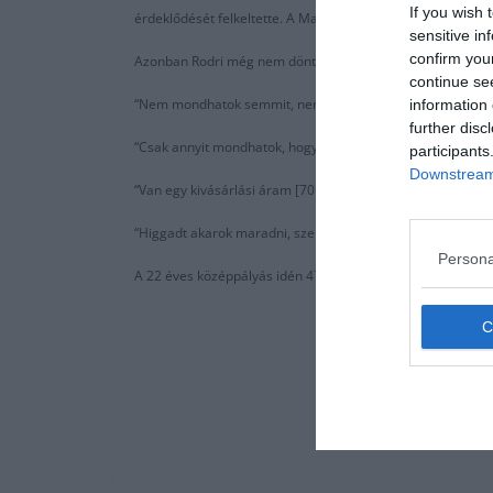
If you wish 
érdeklődését felkeltette. A Manchester City, a Manchester
sensitive in
confirm you
Azonban Rodri még nem döntött a jövőjével kapcsolatban:
continue se
“Nem mondhatok semmit, nem tudom mi fog történni.”
information 
further disc
“Csak annyit mondhatok, hogy jelenleg szerződésem van az
participants
Downstream 
“Van egy kivásárlási áram [70 millió euró] és ma boldog vag
“Higgadt akarok maradni, szeretném ha az Atletico nagyobb
Persona
A 22 éves középpályás idén 47 mérkőzésen játszott a mad