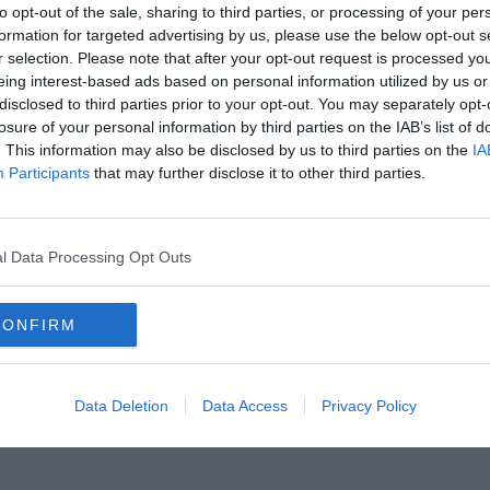
to opt-out of the sale, sharing to third parties, or processing of your per
 United, a PSG és a Bayern München is szívesen látná Rodrit a fedélzetén.
formation for targeted advertising by us, please use the below opt-out s
r selection. Please note that after your opt-out request is processed y
eing interest-based ads based on personal information utilized by us or
disclosed to third parties prior to your opt-out. You may separately opt-
losure of your personal information by third parties on the IAB’s list of
 Atletico Madriddal.”
. This information may also be disclosed by us to third parties on the
IA
Participants
that may further disclose it to other third parties.
yok itt.”
 teret adna nekem. Álszentség lenne, ha bármit is ígérnék.”
l Data Processing Opt Outs
ridi csapatban és a
transfermarkt
60 millió euróra tartja.
CONFIRM
Data Deletion
Data Access
Privacy Policy