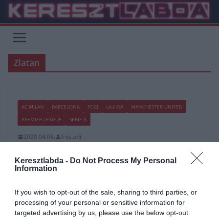
Skip
to
content
Zlatan
AC MILAN
BARCELONA
FOCI
LA LIGA
MANCHESTER UNITED
PREMIER LEAGUE
SERIE A
2020.04.04.
frks.adi
Zlatan Ibrahimovic élete se
Keresztlabda -
Do Not Process My Personal
indult könnyedén
Information
A svédek világklasszis támadója jugoszláv család gyermekeként a
If you wish to opt-out of the sale, sharing to third parties, or
svédországi Malmöben jött világra és a város egyik legszegényebb
processing of your personal or sensitive information for
kerületében laktak, Rosengardban.
targeted advertising by us, please use the below opt-out