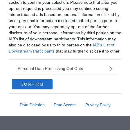
section to confirm your selection. Please note that after your
Read More
opt-out request is processed you may continue seeing
interest-based ads based on personal information utilized by
us or personal information disclosed to third parties prior to
your opt-out. You may separately opt-out of the further
disclosure of your personal information by third parties on the
IAB’s list of downstream participants. This information may
AC MILAN
ÁTIGAZOLÁSI HÍREK
FOCI
SERIE A
also be disclosed by us to third parties on the
IAB’s List of
2020.03.23.
frks.adi
Downstream Participants
that may further disclose it to other
third parties.
AC Milan: Harc Raiolaval három
kulcsjátékos miatt
Personal Data Processing Opt Outs
Az AC Milan vezetősége folyamatos tárgyalásban áll Raiolával,
CONFIRM
hiszen Ő képviseli Zlatan Ibrahimovicot, Alessio Romagnolit illetve
Gianluigi Donnarummát is. Donnarumma
Data Deletion
Data Access
Privacy Policy
Read More