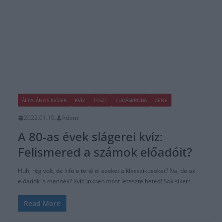
ÁLTALÁNOS KVÍZEK
KVÍZ
TESZT
TUDÁSPRÓBA
ZENE
2022.01.10.
Adam
A 80-as évek slágerei kvíz:
Felismered a számok előadóit?
Huh, rég volt, de kifelejtené el ezeket a klasszikusokat? Na, de az
előadók is mennek? Kvízünkben most letesztelheted! Sok sikert
Read More