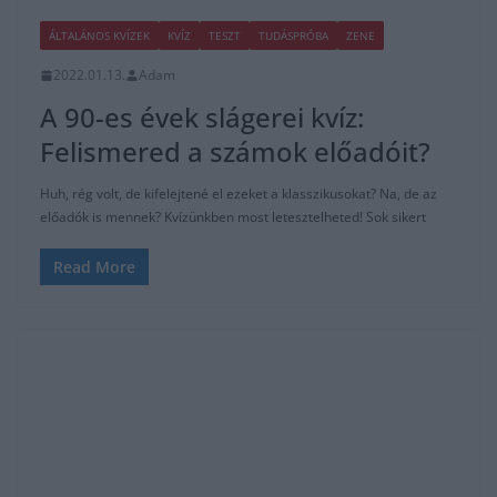
ÁLTALÁNOS KVÍZEK
KVÍZ
TESZT
TUDÁSPRÓBA
ZENE
2022.01.13.
Adam
A 90-es évek slágerei kvíz:
Felismered a számok előadóit?
Huh, rég volt, de kifelejtené el ezeket a klasszikusokat? Na, de az
előadók is mennek? Kvízünkben most letesztelheted! Sok sikert
Read More