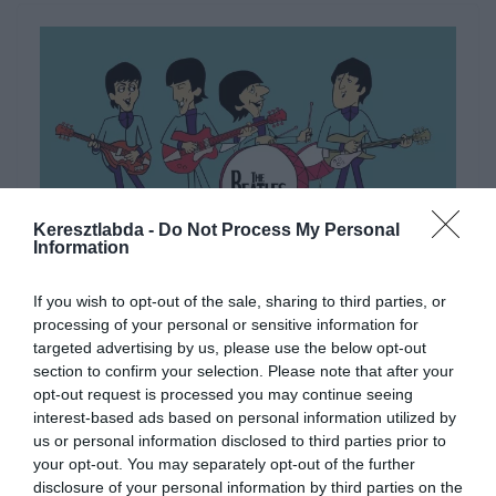
Keresztlabda -
Do Not Process My Personal
Information
ÁLTALÁNOS KVÍZEK
KVÍZ
TESZT
TUDÁSPRÓBA
ZENE
If you wish to opt-out of the sale, sharing to third parties, or
2022.03.26.
Adam
processing of your personal or sensitive information for
Teszteld a tudásod a nagy
targeted advertising by us, please use the below opt-out
section to confirm your selection. Please note that after your
Beatles kvíz segítségével! Ob-La-
opt-out request is processed you may continue seeing
Di vagy Ob-La-Da?
interest-based ads based on personal information utilized by
us or personal information disclosed to third parties prior to
your opt-out. You may separately opt-out of the further
Ki ne hallott volna a Beatlesről? Ebben a kvízben letesztelheted,
disclosure of your personal information by third parties on the
hogy valójában mennyit tudsz az együttesről. Sok sikert és jó