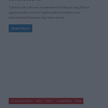
Tudod ki volt a Nirvana frontembere? Emlékszel még 50cent
együttesének a nevére? Legfrissebb kvízünkben most
letesztelheted! Könnyen fog menni annak,
Read More
ÁLTALÁNOS KVÍZEK
KVÍZ
TESZT
TUDÁSPRÓBA
ZENE