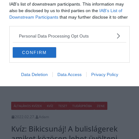
IAB’s list of downstream participants. This information may
also be disclosed by us to third parties on the
IAB’s List of
Read More
Downstream Participants
that may further disclose it to other
third parties.
Personal Data Processing Opt Outs
CONFIRM
Data Deletion
Data Access
Privacy Policy
ÁLTALÁNOS KVÍZEK
KVÍZ
TESZT
TUDÁSPRÓBA
ZENE
2022.02.27.
Adam
Kvíz: Bikicsunáj! A bulislágerek
amiket közösen lehet üvölteni.