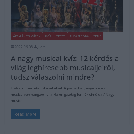
ÁLTALÁNOS KVÍZEK
KVÍZ
TESZT
TUDÁSPRÓBA
ZENE
2022.06.08.
Judit
A nagy musical kvíz: 12 kérdés a
világ leghíresebb musicaljeiről,
tudsz válaszolni mindre?
Tudod milyen ételről énekelnek A padlásban, vagy melyik
musicalben hangzott el a Ha én gazdag lennék című dal? Nagy
musical
Read More