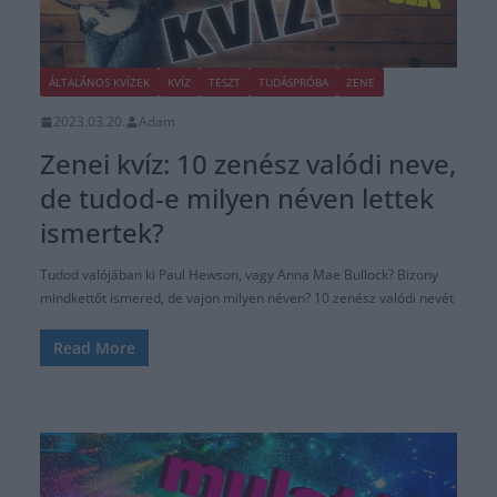
ÁLTALÁNOS KVÍZEK
KVÍZ
TESZT
TUDÁSPRÓBA
ZENE
2023.03.20.
Adam
Zenei kvíz: 10 zenész valódi neve,
de tudod-e milyen néven lettek
ismertek?
Tudod valójában ki Paul Hewson, vagy Anna Mae Bullock? Bizony
mindkettőt ismered, de vajon milyen néven? 10 zenész valódi nevét
Read More