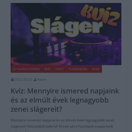
ÁLTALÁNOS KVÍZEK
KVÍZ
TESZT
TUDÁSPRÓBA
ZENE
2022.06.02.
Adam
Kvíz: Mennyire ismered napjaink
és az elmúlt évek legnagyobb
zenei slágereit?
Mennyire ismered napjaink és az elmúlt évek legnagyobb zenei
slágereit? Kvízünkből kiderül! Annak aki a Facebook csoportunk