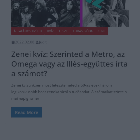
ÁLTALÁNOS KVÍZEK
KVÍZ
TESZT
TUDÁSPRÓBA
ZENE
2022.02.08.
Judit
Zenei kvíz: Szerinted a Metro, az
Omega vagy az Illés-együttes írta
a számot?
Zenei kvízünkben most letesztelheted a 60-as évek három
legikonikusabb beat zenekaráról a tudásodat. A számaikat szinte a
mai napig ismeri
Read More