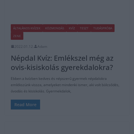
ÁLTALÁNOS KVÍZEK
KÖZMONDÁS
KVÍZ
TESZT
TUDÁSPRÓBA
ZENE
2022.01.12.
Adam
Népdal Kvíz: Emlékszel még az
ovis-kisiskolás gyerekdalokra?
Ebben a kvízben kedves és népszerű gyermek népdalokra
emlékszünk vissza, amelyeket mindenki ismer, aki volt bölcsődés,
óvodás és kisiskolás. Gyermekdalok,
Read More