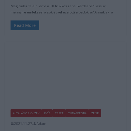
Meg tudsz felelni erre a 10 trükkös zenei kérdésre? Lássuk,
mennyire emlékszel a sok évvel ezelőtti előadókra? Annak aki a
Read More
ÁLTALÁNOS KVÍZEK
KVÍZ
TESZT
TUDÁSPRÓBA
ZENE
2021.11.27.
Adam