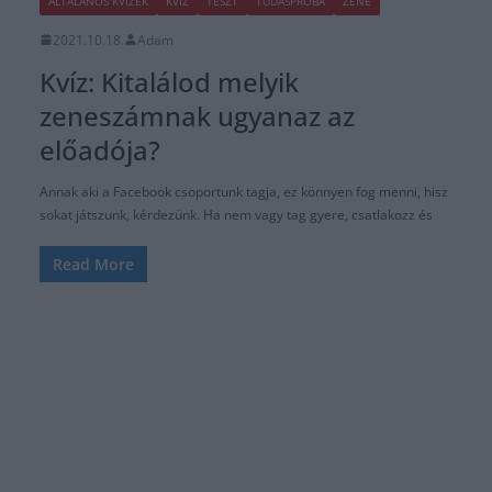
ÁLTALÁNOS KVÍZEK
KVÍZ
TESZT
TUDÁSPRÓBA
ZENE
2021.10.18.
Adam
Kvíz: Kitalálod melyik
zeneszámnak ugyanaz az
előadója?
Annak aki a Facebook csoportunk tagja, ez könnyen fog menni, hisz
sokat játszunk, kérdezünk. Ha nem vagy tag gyere, csatlakozz és
Read More