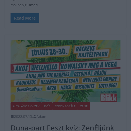
mai napig ismeri
Read More
ÁLTALÁNOS KVÍZEK
KVÍZ
SZPONZORÁLT
ZENE
2022.07.15.
Adam
Duna-part Feszt kvíz: ZenÉljünk