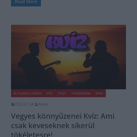
Read More
ÁLTALÁNOS KVÍZEK
KVÍZ
TESZT
TUDÁSPRÓBA
ZENE
2022.01.24.
Adam
Vegyes könnyűzenei Kvíz: Ami
csak keveseknek sikerül
tökéletesre!