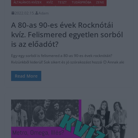
ÁLTALÁNOS KVÍZEK
KVÍZ
TESZT
TUDÁSPRÓBA
ZENE
2022.02.15.
Adam
A 80-as 90-es évek Rocknótái
kvíz. Felismered egyetlen sorból
is az előadót?
Egy-egy sorból is felismered a 80-as 90-es évek rocknótáit?
Kvízünkből kiderül! Sok sikert és jó szórakozást hozzá 🙂 Annak aki
Read More