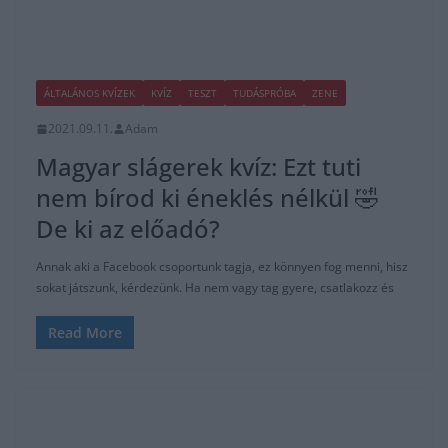
ÁLTALÁNOS KVÍZEK
KVÍZ
TESZT
TUDÁSPRÓBA
ZENE
2021.09.11.
Adam
Magyar slágerek kvíz: Ezt tuti
nem bírod ki éneklés nélkül 🤣
De ki az előadó?
Annak aki a Facebook csoportunk tagja, ez könnyen fog menni, hisz
sokat játszunk, kérdezünk. Ha nem vagy tag gyere, csatlakozz és
Read More