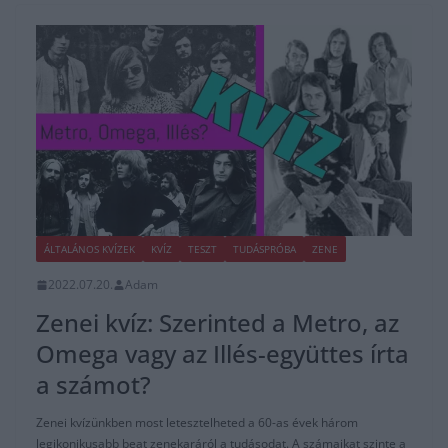
ÁLTALÁNOS KVÍZEK
KVÍZ
TESZT
TUDÁSPRÓBA
ZENE
2022.07.20.
Adam
Zenei kvíz: Szerinted a Metro, az
Omega vagy az Illés-együttes írta
a számot?
Zenei kvízünkben most letesztelheted a 60-as évek három
legikonikusabb beat zenekaráról a tudásodat. A számaikat szinte a