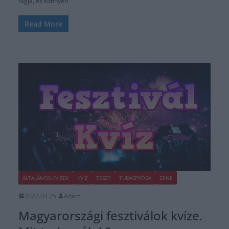
tagja, ez könnyen
Read More
ÁLTALÁNOS KVÍZEK
KVÍZ
TESZT
TUDÁSPRÓBA
ZENE
2022.04.25.
Adam
Magyarországi fesztiválok kvíze.