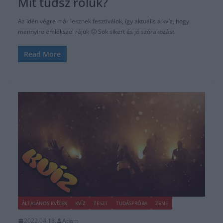
Mit tudsz róluk?
Az idén végre már lesznek fesztiválok, így aktuális a kvíz, hogy
mennyire emlékszel rájuk 🙂 Sok sikert és jó szórakozást
Read More
ÁLTALÁNOS KVÍZEK
KVÍZ
TESZT
TUDÁSPRÓBA
ZENE
2022.04.18.
Adam