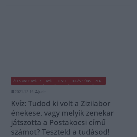
ÁLTALÁNOS KVÍZEK
KVÍZ
TESZT
TUDÁSPRÓBA
ZENE
2021.12.16.
Judit
Kvíz: Tudod ki volt a Zizilabor
énekese, vagy melyik zenekar
játszotta a Postakocsi című
számot? Teszteld a tudásod!