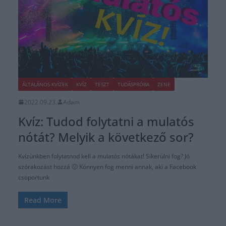
ÁLTALÁNOS KVÍZEK
KVÍZ
TESZT
TUDÁSPRÓBA
ZENE
2022.09.23.
Adam
Kvíz: Tudod folytatni a mulatós
nótát? Melyik a következő sor?
Kvízünkben folytatnod kell a mulatós nótákat! Sikerülni fog? Jó
szórakozást hozzá 🙂 Könnyen fog menni annak, aki a Facebook
csoportunk
Read More