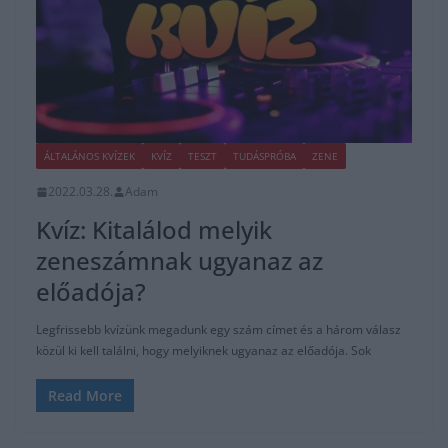
ÁLTALÁNOS KVÍZEK
KVÍZ
TESZT
TUDÁSPRÓBA
ZENE
2022.03.28.
Adam
Kvíz: Kitalálod melyik
zeneszámnak ugyanaz az
előadója?
Legfrissebb kvízünk megadunk egy szám címet és a három válasz
közül ki kell találni, hogy melyiknek ugyanaz az előadója. Sok
Read More