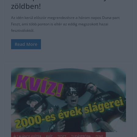
zöldben!
Az idén kerül először megrendezésre a három napos Duna-part
Feszt, ami több ponton is eltér az eddig megszokott hazai
fesztiváloktól.
Read More
ÁLTALÁNOS KVÍZEK
KVÍZ
TESZT
TUDÁSPRÓBA
ZENE