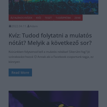
ÁLTALÁNOS KVÍZEK
KVÍZ
TESZT
TUDÁSPRÓBA
ZENE
2022.04.11.
Adam
Kvíz: Tudod folytatni a mulatós
nótát? Melyik a következő sor?
Kvízünkben folytatnod kell a mulatós nótákat! Sikerülni fog? Jó
szórakozást hozzá 🙂 Annak aki a Facebook csoportunk tagja, ez
könnyen
Read More