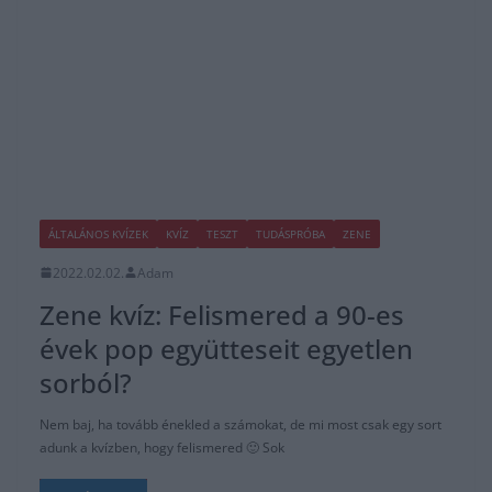
ÁLTALÁNOS KVÍZEK
KVÍZ
TESZT
TUDÁSPRÓBA
ZENE
2022.02.02.
Adam
Zene kvíz: Felismered a 90-es
évek pop együtteseit egyetlen
sorból?
Nem baj, ha tovább énekled a számokat, de mi most csak egy sort
adunk a kvízben, hogy felismered 🙂 Sok