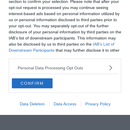
section to confirm your selection. Please note that after your
opt-out request is processed you may continue seeing
interest-based ads based on personal information utilized by
us or personal information disclosed to third parties prior to
your opt-out. You may separately opt-out of the further
disclosure of your personal information by third parties on the
REAL MADRID
HACIENDA BERNABEU
LA LIGA
MANCHESTER CITY
IAB’s list of downstream participants. This information may
2020.02.15.
Adam
also be disclosed by us to third parties on the
IAB’s List of
Downstream Participants
that may further disclose it to other
Zidane : “A City-t ért szankció
third parties.
semmin nem változtat!”
Personal Data Processing Opt Outs
Számunkra az a legfontosabb, hogy folytassuk, amit elkezdtünk. A
következő mérkőzéseink lesznek a legfontosabbak, most minden
CONFIRM
porondon helyt kell állnunk. Bonyolult játékok várnak ránk, de
felkészültek vagyunk.
Data Deletion
Data Access
Privacy Policy
Read More