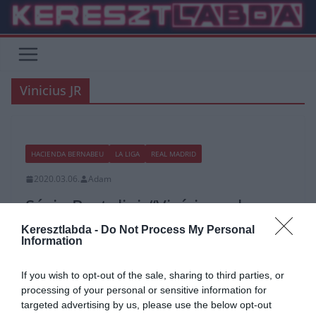
Skip
to
content
Vinicius JR
HACIENDA BERNABEU
LA LIGA
REAL MADRID
2020.03.06.
Adam
Sávio Bortolini: “Viníciusnak nem
kell változnia”
Keresztlabda -
Do Not Process My Personal
Information
Decemberben érkeztem Madridba. Rioban 40 fok volt, fürdőruha
volt a táskámban. Éjjel 2 órakor szállt le a gépem, és az első
If you wish to opt-out of the sale, sharing to third parties, or
repülővel haza akartam menni! Képzelje el! (nevet)
processing of your personal or sensitive information for
targeted advertising by us, please use the below opt-out
Read More