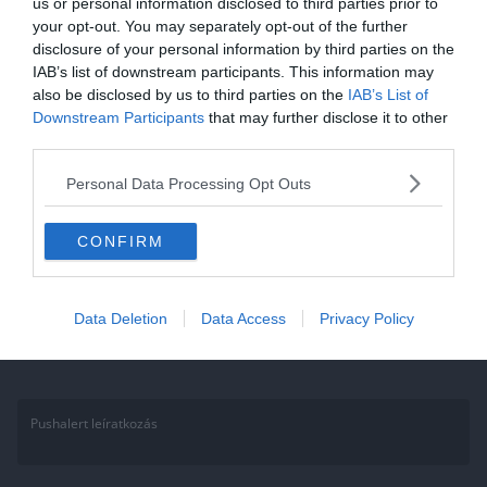
us or personal information disclosed to third parties prior to
Kvíz: Ki tudod egészíteni az
your opt-out. You may separately opt-out of the further
disclosure of your personal information by third parties on the
alábbi szólásmondásokat? Csak
IAB’s list of downstream participants. This information may
a legjobbaknak sikerül mind!
also be disclosed by us to third parties on the
IAB’s List of
Downstream Participants
that may further disclose it to other
Ha érdekelnek további kvízek itt megtalálod őket, illetve
third parties.
csatlakozhatsz Facebook csoportunkhoz is. Mielőtt lelépsz ne
felejtsd el megosztani barátaiddal az eredményedet. Van saját kvíz
Personal Data Processing Opt Outs
ötleted?
CONFIRM
Read More
Data Deletion
Data Access
Privacy Policy
Pushalert leíratkozás