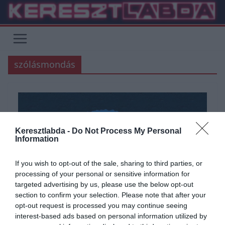
Skip
to
content
szólásmondás
Keresztlabda -
Do Not Process My Personal
Information
If you wish to opt-out of the sale, sharing to third parties, or
processing of your personal or sensitive information for
targeted advertising by us, please use the below opt-out
section to confirm your selection. Please note that after your
ÁLTALÁNOS KVÍZEK
IRODALOM
KVÍZ
opt-out request is processed you may continue seeing
interest-based ads based on personal information utilized by
2020.12.28.
Adam