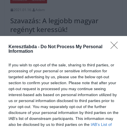
2021.01.16.
Adam
Szavazás: A legjobb magyar
regényt keressük!
Összeszedtük a szerkesztőség szerinti legjobb 10 magyar regényt,
de persze megint vita alakult ki a szerkesztőségben a sorrenden.
Keresztlabda -
Do Not Process My Personal
Information
Segíts nekünk!
Read More
If you wish to opt-out of the sale, sharing to third parties, or
processing of your personal or sensitive information for
targeted advertising by us, please use the below opt-out
section to confirm your selection. Please note that after your
opt-out request is processed you may continue seeing
interest-based ads based on personal information utilized by
FOCI
LA LIGA
us or personal information disclosed to third parties prior to
2019.09.27.
Adam
your opt-out. You may separately opt-out of the further
disclosure of your personal information by third parties on the
Golden Boy és U20-as
IAB’s list of downstream participants. This information may
forradalom
also be disclosed by us to third parties on the
IAB’s List of