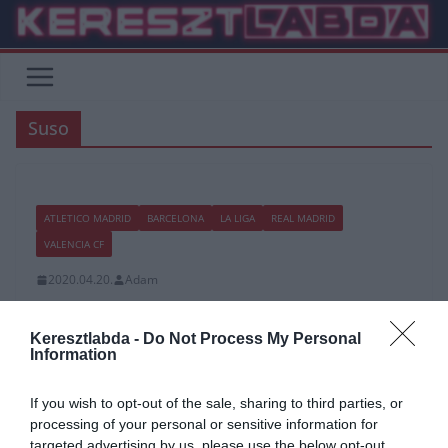
Skip
to
content
Suso
ATLETICO MADRID
BARCELONA
LA LIGA
REAL MADRID
VALENCIA CF
2020.04.20.
Adam
Június 6-án folytatódhat a La
Keresztlabda -
Do Not Process My Personal
Liga?
Information
A Marca értesülései szerint a La Liga csapatainak kapitányai arról
If you wish to opt-out of the sale, sharing to third parties, or
kaptak értesítést a Spanyol Labdarúgó Szövetségtől, hogy
processing of your personal or sensitive information for
folytatódhat a La Liga Santander.
targeted advertising by us, please use the below opt-out