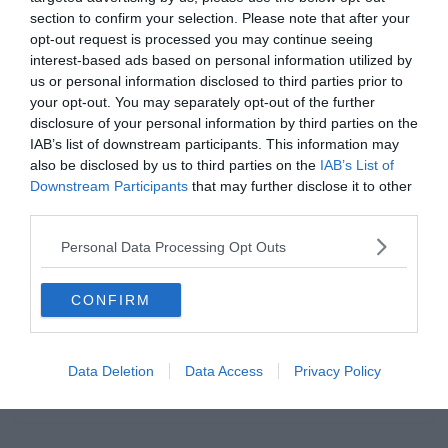
section to confirm your selection. Please note that after your
Read More
opt-out request is processed you may continue seeing
interest-based ads based on personal information utilized by
us or personal information disclosed to third parties prior to
your opt-out. You may separately opt-out of the further
disclosure of your personal information by third parties on the
IAB’s list of downstream participants. This information may
AS ROMA
AC MILAN
ÁTIGAZOLÁSI HÍREK
SERIE A
also be disclosed by us to third parties on the
IAB’s List of
Downstream Participants
that may further disclose it to other
2019.07.13.
Tamas
third parties.
A Milan szélsőjét, Suso-t akarja
Personal Data Processing Opt Outs
az AS Roma
A Sky Sport Italia értesülései szerint az AS Roma szeretné leigazolni
CONFIRM
az AC Milan szélsőjét, Suso-t, akinek 40 millió euró a kivásárlási
ára.
Data Deletion
Data Access
Privacy Policy
Read More