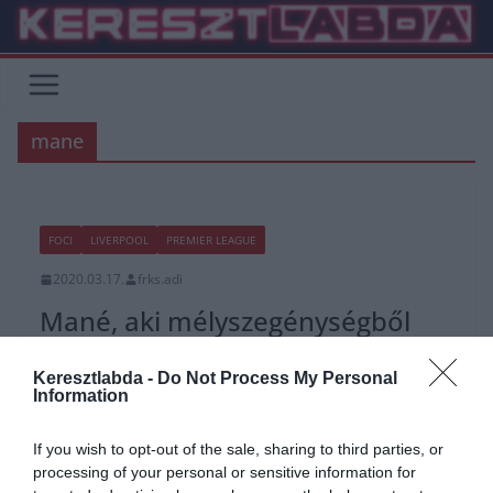
Skip
to
content
mane
FOCI
LIVERPOOL
PREMIER LEAGUE
2020.03.17.
frks.adi
Mané, aki mélyszegénységből
profivá nőtte ki magát (történet)
Keresztlabda -
Do Not Process My Personal
Information
Jelenleg a Liverpoolt erősítő támadóklasszis Mané, egy Szenegáli,
közel 2000 lélekszámú kis faluban született, Sedhiouban. Sadionak
nagyon nehéz körülmények között
If you wish to opt-out of the sale, sharing to third parties, or
processing of your personal or sensitive information for
Read More