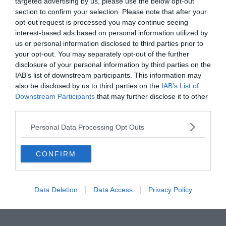
targeted advertising by us, please use the below opt-out
section to confirm your selection. Please note that after your
opt-out request is processed you may continue seeing
interest-based ads based on personal information utilized by
us or personal information disclosed to third parties prior to
your opt-out. You may separately opt-out of the further
ÁTIGAZOLÁSI HÍREK
LA LIGA
LIVERPOOL
PREMIER LEAGUE
disclosure of your personal information by third parties on the
REAL MADRID
IAB’s list of downstream participants. This information may
also be disclosed by us to third parties on the
IAB’s List of
2020.02.27.
frks.adi
Downstream Participants
that may further disclose it to other
Mbappé túl drága a Real
third parties.
Madridnak, ezért a vezetőség
Personal Data Processing Opt Outs
Salah felé fordul
CONFIRM
A Real Madrid Salah-val helyettesítené a távozó Bale-t. Mivel a
Liverpool tavaly megnyerte a Bajnokok Ligáját, és ismét esélyes
erre
Data Deletion
Data Access
Privacy Policy
Read More